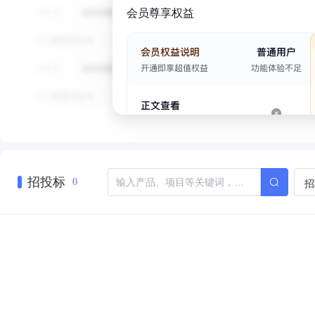
会员尊享权益
招投标
招
0