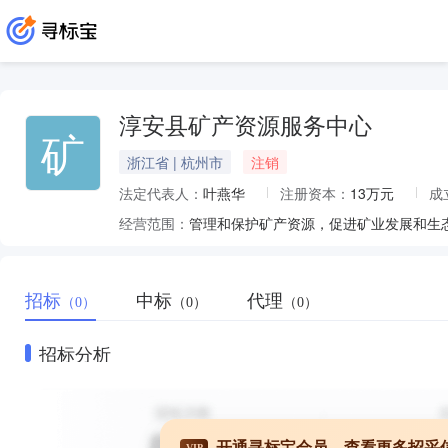
淳安县矿产资源服务中心
矿
浙江省 | 杭州市
注销
法定代表人：
叶燕华
注册资本：
13万元
成
经营范围：
管理和保护矿产资源，促进矿业发展和生
招标
中标
代理
（0）
（0）
（0）
招标分析
开通寻标宝会员，查看更多招采
VIP