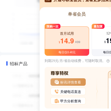
单省会员
限购一次
最划算
1
首月试用
1
14.9
¥39
¥
¥
每日仅0.48元
每日仅
到期29元/月/省自动续费，可随时取消。
招标产品
标讯详情查看
关键电话直连
甲方分析查询