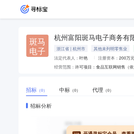
杭州富阳斑马电子商务有
斑马
电子
浙江省 | 杭州市
其他未列明零售业
法定代表人：
叶艳
注册资本：
200万
经营范围：
招标
中标
代理
（0）
（0）
（0）
招标分析
开通寻标宝会员，查看
VIP