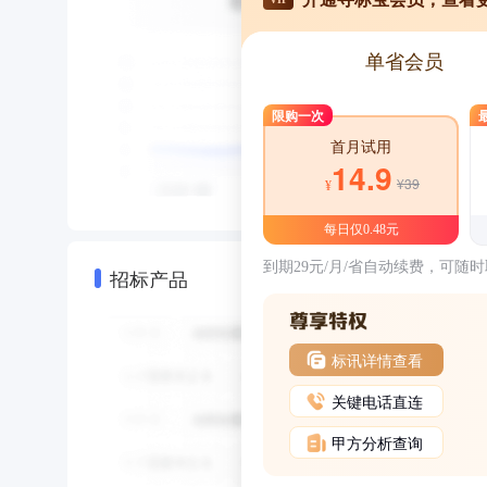
单省会员
限购一次
首月试用
14.9
¥39
¥
每日仅0.48元
到期29元/月/省自动续费，可随
招标产品
标讯详情查看
关键电话直连
甲方分析查询