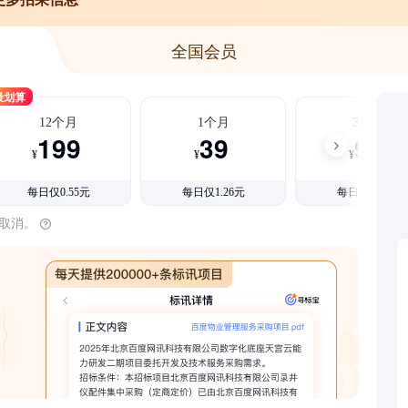
全国会员
最划算
12个月
1个月
3个月
199
39
99
¥
¥
¥
每日仅0.55元
每日仅1.26元
每日仅1.08元
时取消。