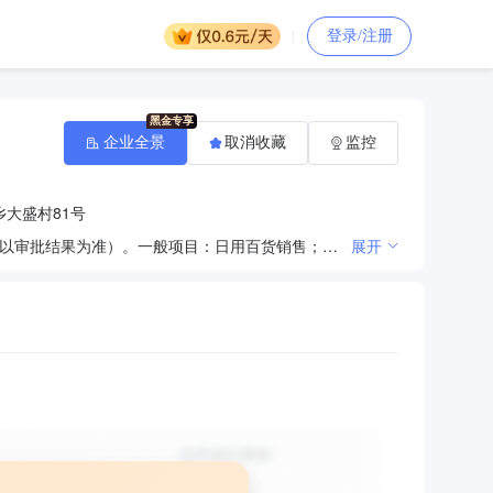
登录/注册
企业全景
取消收藏
监控
大盛村81号
许可项目：食品互联网销售（依法须经批准的项目，经相关部门批准后方可开展经营活动，具体经营项目以审批结果为准）。一般项目：日用百货销售；服装服饰零售；鞋帽零售；皮革制品销售；玩具销售；体育用品及器材零售；照相器材及望远镜零售；家用视听设备销售；家具销售；文具用品零售；塑料制品销售；劳动保护用品销售；宠物食品及用品零售；日用品销售；日用杂品销售；户外用品销售；计算器设备销售；电子产品销售；包装材料及制品销售；成人情趣用品销售（不含药品、医疗器械）（除依法须经批准的项目外，凭营业执照依法自主开展经营活动）。
展开