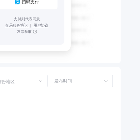
扫码支付
支付则代表同意
交易服务协议
｜
用户协议
发票获取
省份地区