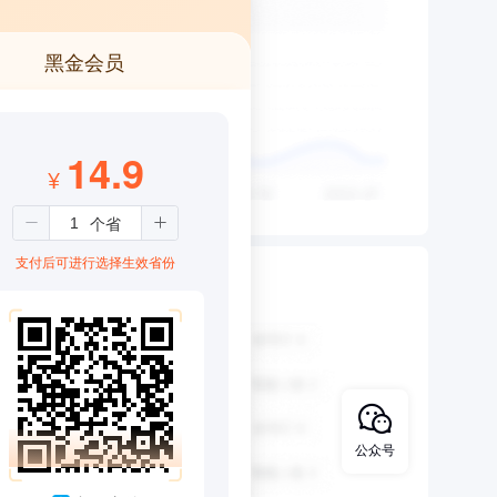
黑金会员
14.9
¥
支付后可进行选择生效省份
公众号