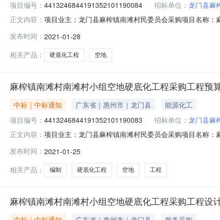
项目编号：
4413246844191352101190084
招标单位：
龙门县麻
项目业主：龙门县麻榨镇南滩村民委员会采购项目名称：麻
正文内容：
目发布日期2021-01-2616:58服务金额：互联项目￥
发布时间：
2021-01-28
履行日期2015-10评标委员会成员Xxxxxxxxxxxx业主单位咨
相关产品：
硬底化工程
空地
麻榨镇南滩村南滩村小组空地硬底化工程采购工程预
中标｜中标通知
广东省｜惠州市｜龙门县
能源化工
项目编号：
4413246844191352101190083
招标单位：
龙门县麻
项目业主：龙门县麻榨镇南滩村民委员会采购项目名称：
正文内容：
4413246883服务金额：￥1,600.00元金额说
发布时间：
2021-01-25
司中选机构联系地址：珠海市香洲红山路119号俊明苑137-139
相关产品：
编制
硬底化工程
空地
工程
麻榨镇南滩村南滩村小组空地硬底化工程采购工程设
中标｜中标通知
广东省｜惠州市｜龙门县
服务采购