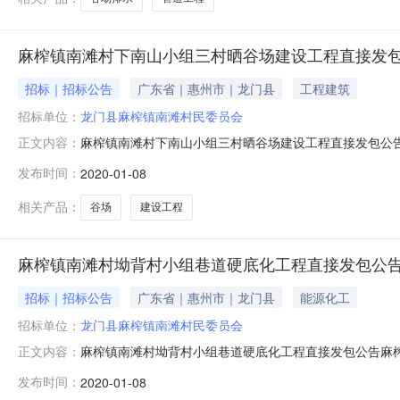
麻榨镇南滩村下南山小组三村晒谷场建设工程直接发
招标｜招标公告
广东省｜惠州市｜龙门县
工程建筑
招标单位：
龙门县麻榨镇南滩村民委员会
麻榨镇南滩村下南山小组三村晒谷场建设工程直接发包公
正文内容：
革局、龙门县财政局关于印发《龙门县政府投资项目工作指
发布时间：
2020-01-08
一、直接发包工程概况1、工程名称：麻榨镇南滩村下南
组4、工程造价：190709.23元人民
相关产品：
谷场
建设工程
麻榨镇南滩村坳背村小组巷道硬底化工程直接发包公
招标｜招标公告
广东省｜惠州市｜龙门县
能源化工
招标单位：
龙门县麻榨镇南滩村民委员会
麻榨镇南滩村坳背村小组巷道硬底化工程直接发包公告麻
正文内容：
门县财政局关于印发《龙门县政府投资项目工作指引》（龙
发布时间：
2020-01-08
包工程概况1、工程名称：麻榨镇南滩村坳背村小组巷道硬