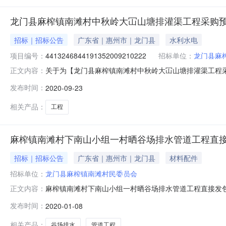
龙门县麻榨镇南滩村中秋岭大冚山塘排灌渠工程采购
招标｜招标公告
广东省｜惠州市｜龙门县
水利水电
项目编号：
4413246844191352009210222
招标单位：
龙门县麻
关于为【龙门县麻榨镇南滩村中秋岭大冚山塘排灌渠工程采购
正文内容：
购项目名称龙门县麻榨镇南滩村中秋岭大冚山塘排灌渠工程采购
发布时间：
2020-09-23
价咨询服务内容龙门县麻榨镇南滩村中秋岭大冚山塘排灌渠
要求说明资质
相关产品：
工程
麻榨镇南滩村下南山小组一村晒谷场排水管道工程直
招标｜招标公告
广东省｜惠州市｜龙门县
材料配件
招标单位：
龙门县麻榨镇南滩村民委员会
麻榨镇南滩村下南山小组一村晒谷场排水管道工程直接发
正文内容：
发展和改革局、龙门县财政局关于印发《龙门县政府投资项
发布时间：
2020-01-08
如下：一、直接发包工程概况1、工程名称：麻榨镇南滩
下南山村小组4、工程造价：79004.
相关产品：
谷场排水
管道工程