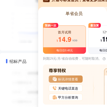
单省会员
限购一次
最划算
1
首月试用
1
14.9
¥39
¥
¥
每日仅0.48元
每日仅
到期29元/月/省自动续费，可随时取消。
招标产品
标讯详情查看
关键电话直连
甲方分析查询