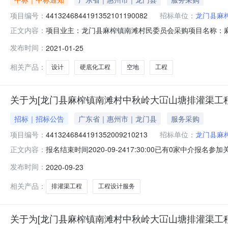
项目编号：
4413246844191352101190082
招标单位：
龙门县麻
项目业主：龙门县麻榨镇南滩村民委员会采购项目名称：麻
正文内容：
务金额：￥5,000.00元金额说明：此金额为合同包干
发布时间：
2021-01-25
系地址：广东省惠州市地址惠州市花边岭麦地南路桥西综合楼第六层
相关产品：
设计
硬底化工程
空地
工程
关于为[龙门县麻榨镇南滩村中秋岭大冚山塘排灌渠工程
招标｜招标公告
广东省｜惠州市｜龙门县
服务采购
项目编号：
4413246844191352009210213
招标单位：
龙门县麻
报名结束时间2020-09-2417:30:00已有0家
正文内容：
2020-09-23我中心将于2020-09-2417:3
发布时间：
2020-09-23
务涉及的项目投资总额低于一定限额的中介服务采购，由
中秋
相关产品：
排灌渠工程
工程设计服务
关于为[龙门县麻榨镇南滩村中秋岭大冚山塘排灌渠工程