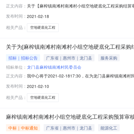
关于【麻榨镇南滩村南滩村小组空地硬底化工程采购结算
正文内容：
化工程采购结算审核服务选取机构中介服务方式：一选一直接
发布时间：
2021-02-18
件：无
相关产品：
空地硬底化工程
关于为[麻榨镇南滩村南滩村小组空地硬底化工程采购结
招标｜招标公告
广东省｜惠州市｜龙门县
服务采购
招标单位：
龙门县麻榨镇南滩村民委员会
我中心将于2021-02-1817:30，在为龙门县麻
正文内容：
的项目投资总额低于一定限额的中介服务采购，由采购单
发布时间：
2021-02-10
地硬底化工程采购结算审核服务采购编号4413246885
组，拟在南滩村
相关产品：
空地硬底化工程
麻榨镇南滩村南滩村小组空地硬底化工程采购预算审
中标｜中标通知
广东省｜惠州市｜龙门县
能源化工