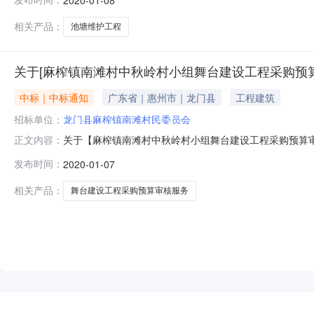
直接发包工程概况1、工程名称：麻榨镇南滩村南滩村小组
造价：74994.38元人民币。5、工
相关产品：
池塘维护工程
关于[麻榨镇南滩村中秋岭村小组舞台建设工程采购预
中标｜中标通知
广东省｜惠州市｜龙门县
工程建筑
招标单位：
龙门县麻榨镇南滩村民委员会
关于【麻榨镇南滩村中秋岭村小组舞台建设工程采购预算审核
正文内容：
造价咨询中介服务机构，现将中选结果相关事项公告如下
发布时间：
2020-01-07
编号4413246844191352001020213选取中介日期2
相关产品：
舞台建设工程采购预算审核服务
NEW
HOT
5折起