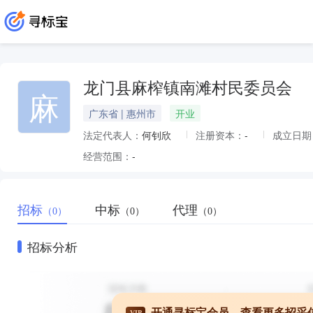
龙门县麻榨镇南滩村民委员会
麻
广东省 | 惠州市
开业
法定代表人：
何钊欣
注册资本：
-
成立日期
经营范围：
-
招标
中标
代理
（0）
（0）
（0）
招标分析
开通寻标宝会员，查看更多招采
VIP