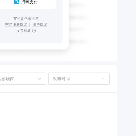
扫码支付
支付则代表同意
交易服务协议
｜
用户协议
发票获取
省份地区