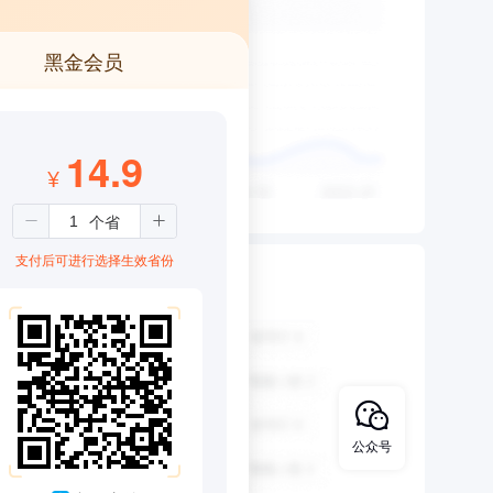
黑金会员
14.9
¥
支付后可进行选择生效省份
公众号