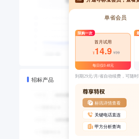
单省会员
限购一次
首月试用
14.9
¥39
¥
每日仅0.48元
到期29元/月/省自动续费，可随
招标产品
标讯详情查看
关键电话直连
甲方分析查询