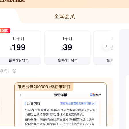
全国会员
最划算
12个月
1个月
3个月
199
39
99
¥
¥
¥
每日仅0.55元
每日仅1.26元
每日仅1.08元
时取消。