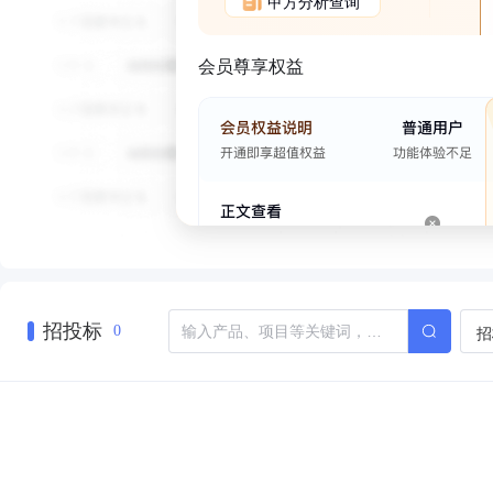
甲方分析查询
会员尊享权益
招投标
招
0