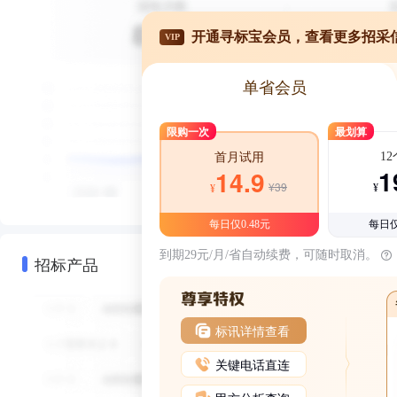
开通寻标宝会员，查看更多招采
VIP
单省会员
限购一次
最划算
1
首月试用
1
14.9
¥39
¥
¥
每日仅0.48元
每日仅
到期29元/月/省自动续费，可随时取消。
招标产品
标讯详情查看
关键电话直连