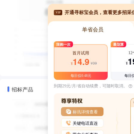
开通寻标宝会员，查看更多招采
VIP
单省会员
限购一次
最划算
1
首月试用
1
14.9
¥39
¥
¥
每日仅0.48元
每日仅
到期29元/月/省自动续费，可随时取消。
招标产品
标讯详情查看
关键电话直连