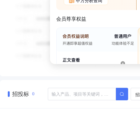
甲方分析查询
会员尊享权益
招投标
招
0