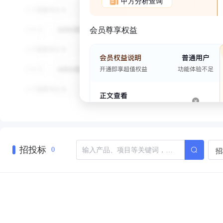
甲方分析查询
会员尊享权益
招投标
招
0