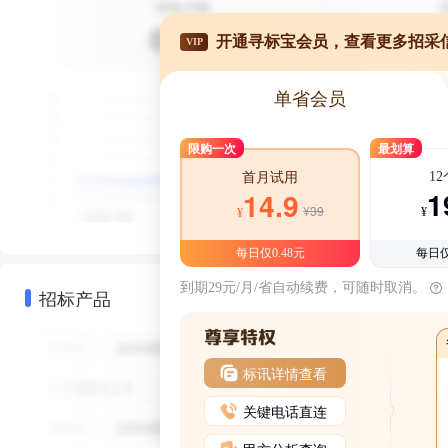
开通寻标宝会员，查看更多招采
VIP
单省会员
限购一次
最划算
1
首月试用
1
14.9
¥39
¥
¥
每日仅0.48元
每日仅
到期29元/月/省自动续费，可随时取消。
招标产品
标讯详情查看
关键电话直连