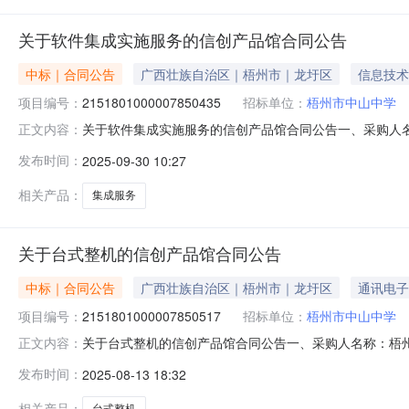
关于软件集成实施服务的信创产品馆合同公告
中标｜合同公告
广西壮族自治区｜梧州市｜龙圩区
信息技术
项目编号：
2151801000007850435
招标单位：
梧州市中山中学
关于软件集成实施服务的信创产品馆合同公告一、采购人
正文内容：
目四、采购项目编号：2151801000007850435五、
发布时间：
2025-09-30 10:27
限公司集成服务(包含售前咨询、适配建议、含流式软件+版
相关产品：
集成服务
关于台式整机的信创产品馆合同公告
中标｜合同公告
广西壮族自治区｜梧州市｜龙圩区
通讯电子
项目编号：
2151801000007850517
招标单位：
梧州市中山中学
关于台式整机的信创产品馆合同公告一、采购人名称：梧
正文内容：
号：2151801000007850517五、合同编号：12N77
发布时间：
2025-08-13 18:32
M9008GB+256GB+1TB）带光驱/配23.8英寸显示器
相关产品：
台式整机