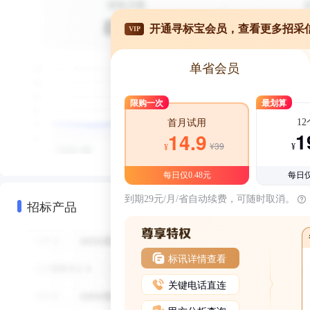
开通寻标宝会员，查看更多招采
VIP
单省会员
限购一次
最划算
1
首月试用
1
14.9
¥39
¥
¥
每日仅0.48元
每日仅
到期29元/月/省自动续费，可随时取消。
招标产品
标讯详情查看
关键电话直连