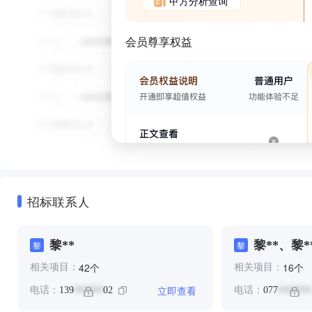
甲方分析查询
会员尊享权益
招标联系人
黎**
黎**、黎*
黎
黎
个
个
42
16
相关项目：
相关项目：
立即查看
电话：
139
02
电话：
077
******
*******