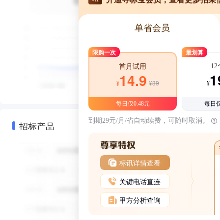
单省会员
限购一次
最划算
1
首月试用
1
14.9
¥39
¥
¥
每日仅0.48元
每日仅
到期29元/月/省自动续费，可随时取消。
招标产品
标讯详情查看
关键电话直连
甲方分析查询