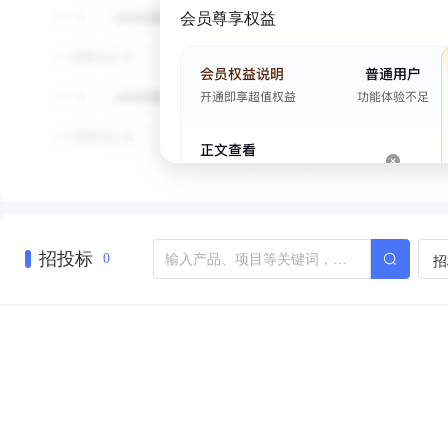
会员尊享权益
招投标
招
0