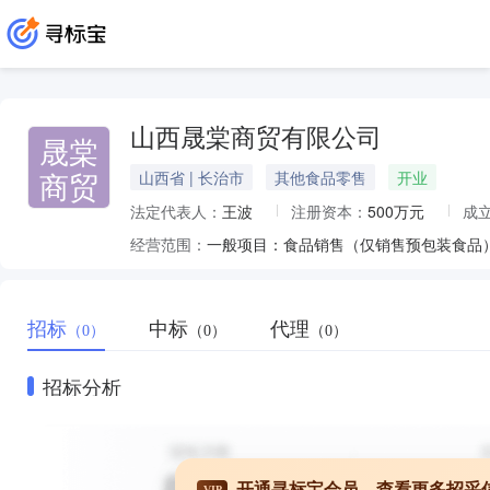
山西晟棠商贸有限公司
晟棠
商贸
山西省 | 长治市
其他食品零售
开业
法定代表人：
王波
注册资本：
500万元
成
经营范围：
招标
中标
代理
（0）
（0）
（0）
招标分析
开通寻标宝会员，查看更多招采
VIP