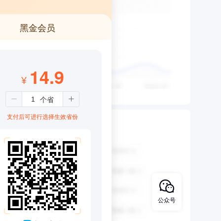
黑金会员
14.9
¥
支付后可进行选择生效省份
公众号