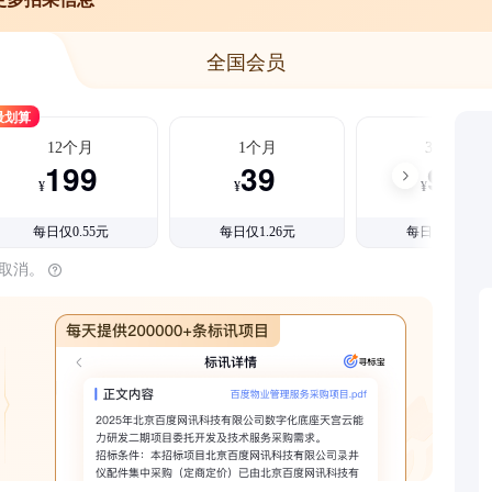
全国会员
最划算
12个月
1个月
3个月
199
39
99
¥
¥
¥
每日仅0.55元
每日仅1.26元
每日仅1.08元
时取消。