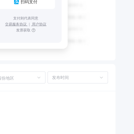
扫码支付
支付则代表同意
交易服务协议
｜
用户协议
发票获取
省份地区