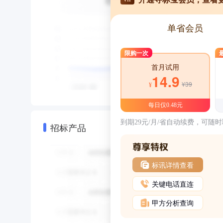
单省会员
限购一次
首月试用
14.9
¥39
¥
每日仅0.48元
到期29元/月/省自动续费，可随
招标产品
标讯详情查看
关键电话直连
甲方分析查询