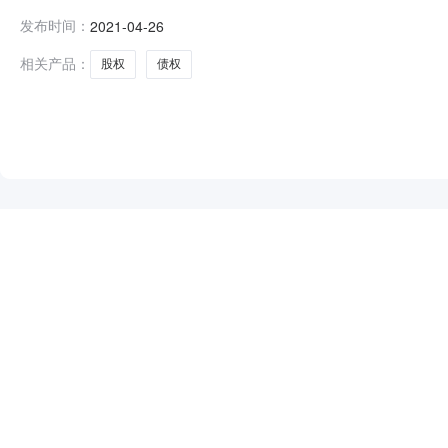
期：2021/4/26挂牌终止日期：2021/6/8转让
发布时间：
2021-04-26
91320200MA23L8B85C注册资本（万人民币）5
相关产品：
股权
债权
NEW
HOT
5折起
暂时没有搜索结果…