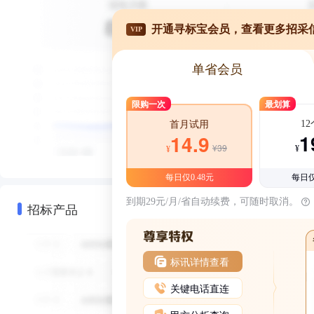
开通寻标宝会员，查看更多招采
VIP
单省会员
限购一次
最划算
1
首月试用
1
14.9
¥39
¥
¥
每日仅0.48元
每日仅
到期29元/月/省自动续费，可随时取消。
招标产品
标讯详情查看
关键电话直连