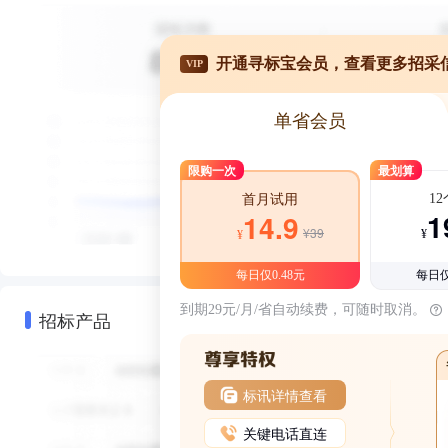
开通寻标宝会员，查看更多招采
VIP
单省会员
限购一次
最划算
1
首月试用
1
14.9
¥39
¥
¥
每日仅0.48元
每日仅
到期29元/月/省自动续费，可随时取消。
招标产品
标讯详情查看
关键电话直连