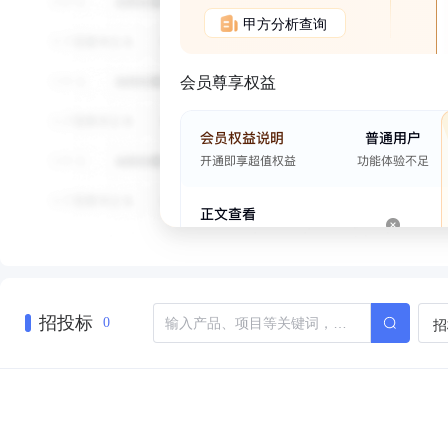
甲方分析查询
会员尊享权益
招投标
招
0