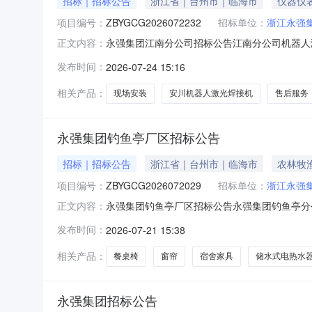
招标｜招标公告
浙江省｜台州市｜临海市
仪器仪
项目编号：
ZBYGCG2026072232
招标单位：
浙江永强
永强集团江南分公司招标公告江南分公司机器人
正文内容：
将“单位完整名称、联系人和联系方式以及供应
发布时间：
2026-07-24 15:16
江南街道汇丰南路1399号（江南厂区）项目名称
川机器人激光焊接机及配套的
相关产品：
现场安装
安川机器人激光焊接机
售后服务
永强集团钓鱼亭厂区招标公告
招标｜招标公告
浙江省｜台州市｜临海市
农林牧
项目编号：
ZBYGCG2026072029
招标单位：
浙江永强
永强集团钓鱼亭厂区招标公告永强集团钓鱼亭分
正文内容：
邮件命名，将“单位完整名称、联系人和联系方
发布时间：
2026-07-21 15:38
浙江省临海市邵家渡街道钓鱼亭村浙江永强集团钓鱼
亭分公司员工宿舍配套热水器
相关产品：
餐桌椅
窗帘
宿舍家具
储水式电热水
永强集团招标公告