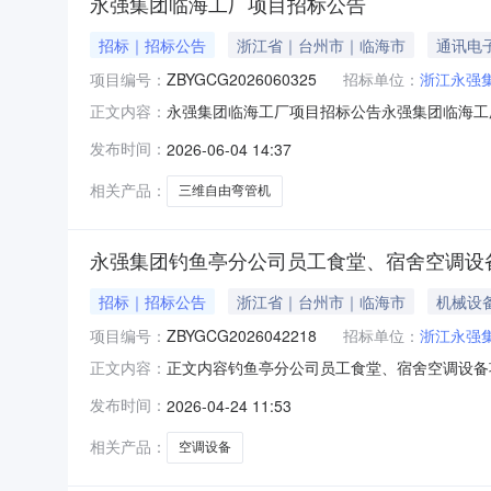
永强集团临海工厂项目招标公告
招标｜招标公告
浙江省｜台州市｜临海市
通讯电
项目编号：
ZBYGCG2026060325
招标单位：
浙江永强
永强集团临海工厂项目招标公告永强集团临海工
正文内容：
名，将“单位完整名称、联系人和联系方式以及
发布时间：
2026-06-04 14:37
临海市大洋街道前江南路1号（前江厂区）、柘溪路
工厂采购2台三维自由弯管
相关产品：
三维自由弯管机
永强集团钓鱼亭分公司员工食堂、宿舍空调设
招标｜招标公告
浙江省｜台州市｜临海市
机械设
项目编号：
ZBYGCG2026042218
招标单位：
浙江永强
正文内容钓鱼亭分公司员工食堂、宿舍空调设备
正文内容：
名称、联系人和联系方式以及供应商资质要求相
发布时间：
2026-04-24 11:53
村浙江永强集团钓鱼亭厂区项目名称：永强集团钓
备采购，食堂一楼餐厅平面面积约
相关产品：
空调设备