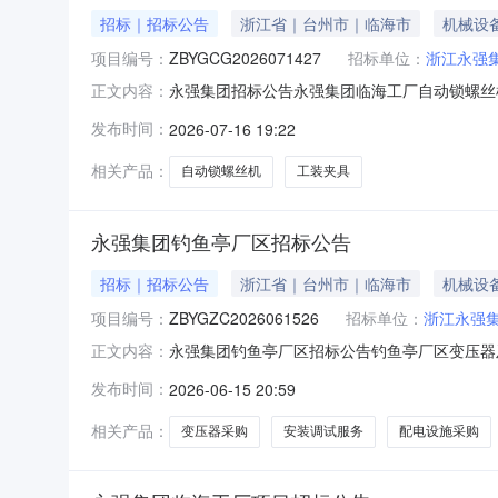
招标｜招标公告
浙江省｜台州市｜临海市
机械设
项目编号：
ZBYGCG2026071427
招标单位：
浙江永强
永强集团招标公告永强集团临海工厂自动锁螺丝
正文内容：
整名称、联系人和联系方式以及供应商资质要求
发布时间：
2026-07-16 19:22
路1号（前江厂区）项目名称：永强集团临海工厂
用作仿木条、板条等桌面的组装，
相关产品：
自动锁螺丝机
工装夹具
永强集团钓鱼亭厂区招标公告
招标｜招标公告
浙江省｜台州市｜临海市
机械设
项目编号：
ZBYGZC2026061526
招标单位：
浙江永强
永强集团钓鱼亭厂区招标公告钓鱼亭厂区变压器
正文内容：
名，将“单位完整名称、联系人和联系方式以及
发布时间：
2026-06-15 20:59
家渡街道钓鱼亭村（浙江永强集团钓鱼亭厂区）项目
求概况：新建1台160
相关产品：
变压器采购
安装调试服务
配电设施采购