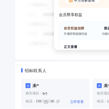
甲方分析查询
会员尊享权益
招标联系人
未*
未
未
未
个
9
相关项目：
相关项
立即查看
电话：
159
85
电话：
1
******