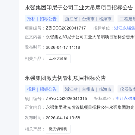
永强集团印尼子公司工业大吊扇项目招标公告
招标｜招标公告
浙江省｜台州市｜临海市
工程建
项目编号：
ZBIDCG2026041717
招标单位：
浙江永强
永强集团印尼子公司工业大吊扇项目招标公告永
正文内容：
称”进行邮件命名，将“单位完整名称、联系人
发布时间：
2026-04-17 11:18
度尼西亚中爪哇省三宝垄市巴塘工业园区（KawasanIndustri
相关产品：
工业大吊扇
永强集团激光切管机项目招标公告
招标｜招标公告
浙江省｜台州市｜临海市
仪器仪
项目编号：
ZBYGCG2026041315
招标单位：
浙江永强
永强集团激光切管机项目招标公告永强集团激光
正文内容：
位完整名称、联系人和联系方式以及供应商资质
发布时间：
2026-04-14 13:58
江南路1号（前江厂区）、柘溪路369号（柘溪厂
提供安装调试和相应的售
相关产品：
激光切管机