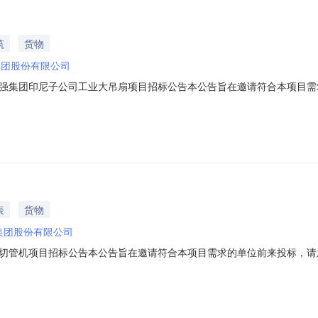
筑
货物
集团股份有限公司
强集团印尼子公司工业大吊扇项目招标公告本公告旨在邀请符合本项目需
和联系方式以及供应商资质要求相关资料”发送至报名邮箱。一：项目基本
TerpaduBatangKavelingB08,JalanKimia1,Desa/KelurahanSa
表
货物
集团股份有限公司
切管机项目招标公告本公告旨在邀请符合本项目需求的单位前来投标，请意
要求相关资料”发送至报名邮箱。一：项目基本概况招标单位：浙江永强
区）项目名称：永强集团激光切管机项目项目编号：ZBYGCG2026041