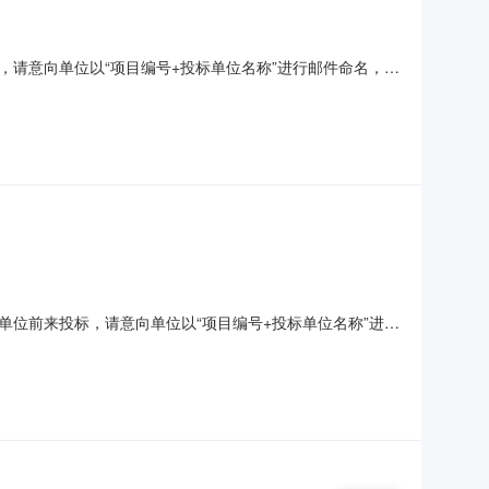
请意向单位以“项目编号+投标单位名称”进行邮件命名，
永强集团股份有限公司项目实施地点：浙江省台州市临海市
72232需求概况：永强集团临海工厂（江南厂区）采购一套安
位前来投标，请意向单位以“项目编号+投标单位名称”进行
单位：浙江永强集团股份有限公司以下项目实施地点均在：
：ZBYGCG2026072029需求概况:永强集团钓鱼