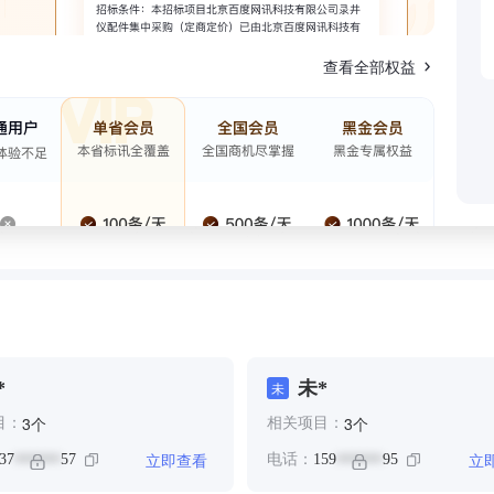
查看全部权益
*
未*
未
个
个
3
3
目：
相关项目：
立即查看
立
37
57
电话：
159
95
******
******