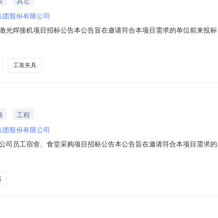
表
其它
集团股份有限公司
激光焊接机项目招标公告本公告旨在邀请符合本项目需求的单位前来投标，
商资质要求相关资料”发送至报名邮箱。一：项目基本概况招标单位：浙江
：永强集团江南工厂安川机器人激光焊接机项目编号：ZBYGCG20260
工装夹具
渔
工程
集团股份有限公司
公司员工宿舍、食堂采购项目招标公告本公告旨在邀请符合本项目需求的单
式以及供应商资质要求相关资料”发送至报名邮箱。一：项目基本概况招标
亭厂区1项目一项目名称：永强集团钓鱼亭分公司员工宿舍热水器项目项目编号
器