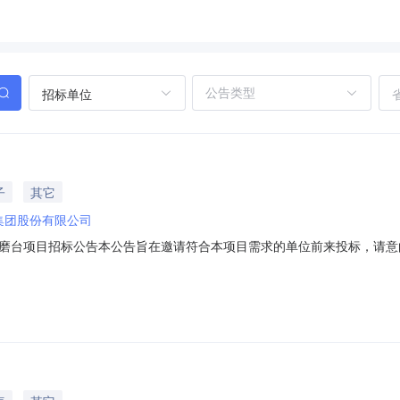
招标单位
子
其它
集团股份有限公司
磨台项目招标公告本公告旨在邀请符合本项目需求的单位前来投标，请意向
求相关资料”发送至报名邮箱。一：项目基本概况招标单位：浙江永强集
工厂湿式除尘打磨台项目编号：ZBYGCG2026072833需求概况：