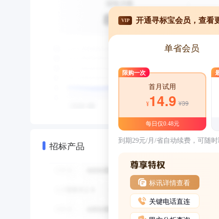
开通寻标宝会员，查看
VIP
单省会员
限购一次
首月试用
14.9
¥39
¥
每日仅0.48元
到期29元/月/省自动续费，可随
招标产品
标讯详情查看
关键电话直连