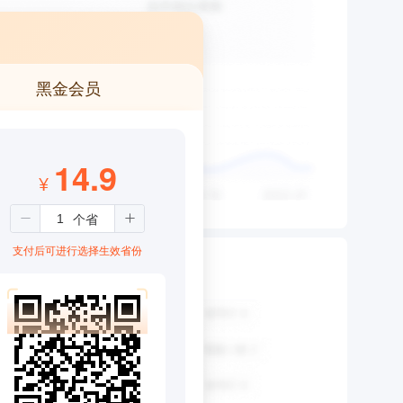
黑金会员
14.9
¥
支付后可进行选择生效省份