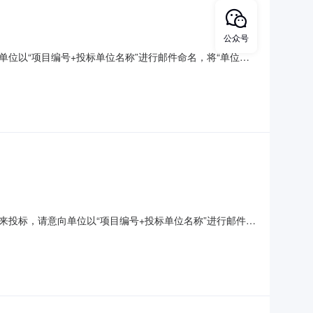
公众号
位以“项目编号+投标单位名称”进行邮件命名，将“单位完
股份有限公司项目实施地点：浙江省临海市大洋街道前江南
强集团临海工厂（前江厂区）采购一套自动锁螺丝机及工装夹具
投标，请意向单位以“项目编号+投标单位名称”进行邮件命
浙江永强集团股份有限公司项目实施地点：浙江省临海市邵
高低压配电工程项目编号：ZBYGZC2026061526需