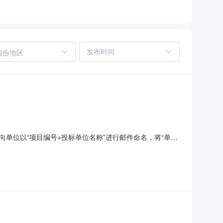
省份地区
单位以“项目编号+投标单位名称”进行邮件命名，将“单位
团股份有限公司项目实施地点：浙江省台州市临海市大洋街
永强集团临海工厂（柘溪厂区8台）（前江厂区10台）（江南厂