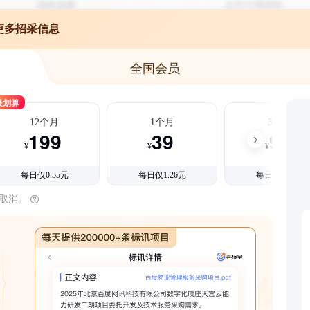
更多招采信息
全国会员
最划算
12个月
1个月
3个月
199
39
99
¥
¥
¥
每日仅0.55元
每日仅1.26元
每日仅1.08元
时取消。