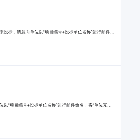
投标，请意向单位以“项目编号+投标单位名称”进行邮件命
标单位：浙江永强集团股份有限公司项目实施地点：浙江省
号：ZBYGCG2026060325需求概况：永强集团临海
以“项目编号+投标单位名称”进行邮件命名，将“单位完整
份有限公司项目实施地点：浙江省临海市邵家渡街道钓鱼亭
2218需求概况：永强集团钓鱼亭分公司员工食堂餐厅空调设