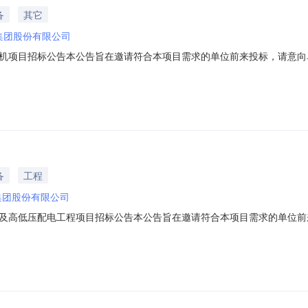
备
其它
集团股份有限公司
机项目招标公告本公告旨在邀请符合本项目需求的单位前来投标，请意向单
相关资料”发送至报名邮箱。一：项目基本概况招标单位：浙江永强集团
自动锁螺丝机项目项目编号：ZBYGCG2026071427需求概况：永
备
工程
集团股份有限公司
及高低压配电工程项目招标公告本公告旨在邀请符合本项目需求的单位前来
供应商资质要求相关资料”发送至报名邮箱。一：项目基本概况招标单位：
名称：浙江永强集团股份有限公司钓鱼亭厂区生活区新建1600kva变压器及