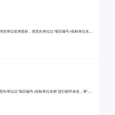
求的单位前来投标，请意向单位以“项目编号+投标单位名
概况招标单位：浙江永强集团股份有限公司项目实施地点：印
wangan,Kec.Gr
向单位以“项目编号+投标单位名称”进行邮件命名，将“单
集团股份有限公司项目实施地点：浙江省临海市大洋街道前
315需求概况：现需要6台3000W激光切管机配柏楚系统，并