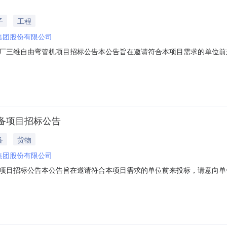
子
工程
集团股份有限公司
厂三维自由弯管机项目招标公告本公告旨在邀请符合本项目需求的单位前来
供应商资质要求相关资料”发送至报名邮箱。一：项目基本概况，了不会招
369号（柘溪厂区）项目名称：永强集团临海工厂三维自由弯管机项目项目编
备项目招标公告
备
货物
集团股份有限公司
项目招标公告本公告旨在邀请符合本项目需求的单位前来投标，请意向单位
关资料”发送至报名邮箱。一：项目基本概况招标单位：浙江永强集团股
鱼亭分公司员工食堂、宿舍空调设备项目项目编号：ZBYGCG202604