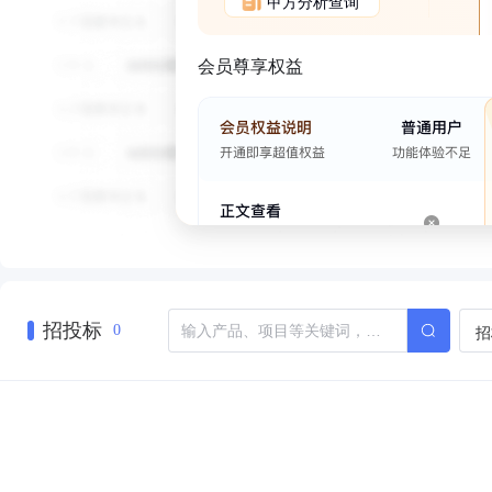
甲方分析查询
会员尊享权益
招投标
招
0