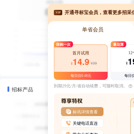
开通寻标宝会员，查看更多招采
VIP
单省会员
限购一次
最划算
1
首月试用
1
14.9
¥39
¥
¥
每日仅0.48元
每日仅
到期29元/月/省自动续费，可随时取消。
招标产品
标讯详情查看
关键电话直连