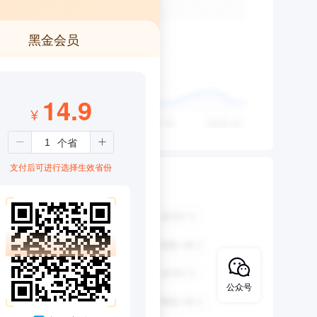
黑金会员
14.9
¥
支付后可进行选择生效省份
公众号