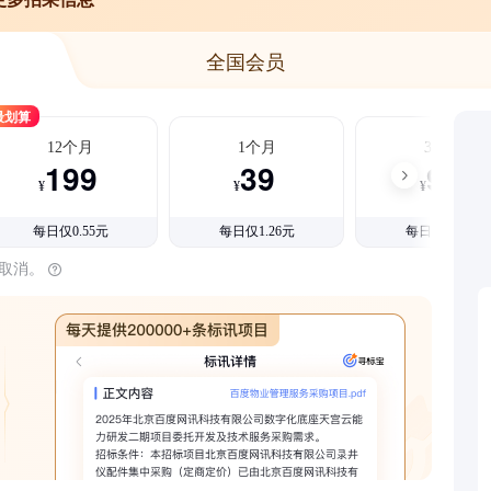
全国会员
最划算
12个月
1个月
3个月
199
39
99
¥
¥
¥
每日仅0.55元
每日仅1.26元
每日仅1.08元
时取消。