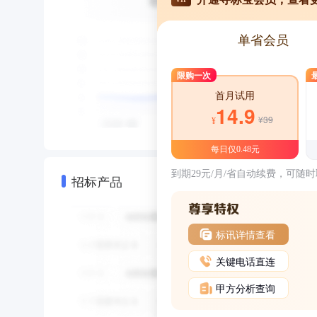
单省会员
限购一次
首月试用
14.9
¥39
¥
每日仅0.48元
到期29元/月/省自动续费，可随
招标产品
标讯详情查看
关键电话直连
甲方分析查询