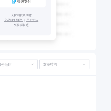
扫码支付
支付则代表同意
交易服务协议
｜
用户协议
发票获取
省份地区