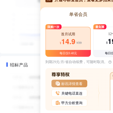
单省会员
限购一次
最划算
1
首月试用
1
14.9
¥39
¥
¥
每日仅0.48元
每日仅
到期29元/月/省自动续费，可随时取消。
招标产品
标讯详情查看
关键电话直连
甲方分析查询