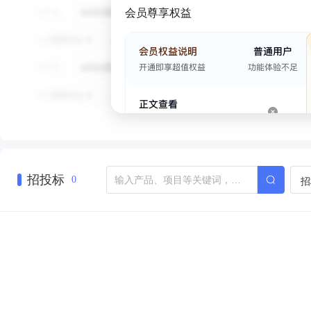
会员尊享权益
招投标
招
0