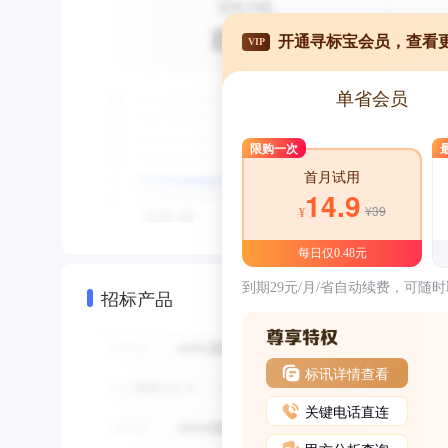
开通寻标宝会员，查看
VIP
单省会员
限购一次
首月试用
14.9
¥39
¥
每日仅0.48元
到期29元/月/省自动续费，可随
招标产品
标讯详情查看
关键电话直连