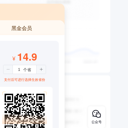
黑金会员
14.9
¥
支付后可进行选择生效省份
公众号