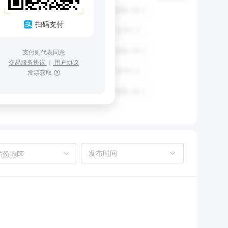
扫码支付
支付则代表同意
交易服务协议
｜
用户协议
发票获取
省份地区