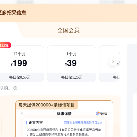
更多招采信息
全国会员
最划算
12个月
1个月
3个月
199
39
99
¥
¥
¥
每日仅0.55元
每日仅1.26元
每日仅1.08元
时取消。