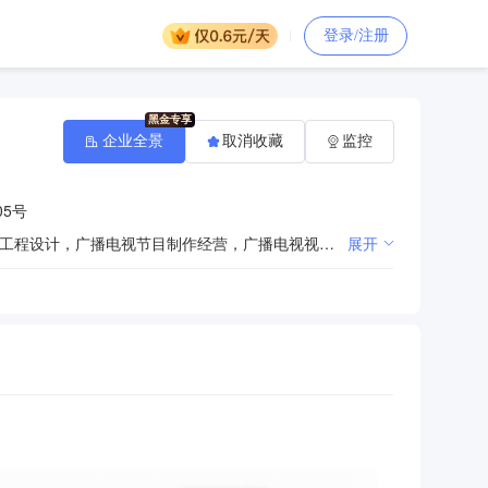
登录/注册
企业全景
取消收藏
监控
5号
许可项目：广播电视节目传送，第一类增值电信业务，第二类增值电信业务，建筑智能化系统设计，建设工程设计，广播电视节目制作经营，广播电视视频点播业务，食品销售，餐饮服务，电影放映（依法须经批准的项目，经相关部门批准后在许可有效期内方可开展经营活动，具体经营项目和许可期限以相关部门批准文件或许可证件为准） 一般项目：安全技术防范系统设计施工服务，会议及展览服务，软件开发，集成电路设计，信息系统集成服务，5G通信技术服务，大数据服务，信息技术咨询服务，技术服务、技术开发、技术咨询、技术交流、技术转让、技术推广，计算机系统服务，教育咨询服务（不含涉许可审批的教育培训活动），非居住房地产租赁，广告制作，广告设计、代理，广告发布，国内贸易代理，品牌管理，广播电视传输设备销售，通讯设备销售，家用视听设备销售，数字视频监控系统销售，移动终端设备销售，网络设备销售，光通信设备销售，金银制品销售，金属结构销售，非金属矿及制品销售，纸制品销售，塑料制品销售，橡胶制品销售，专用化学产品销售（不含危险化学品），汽车销售，互联网销售（除销售需要许可的商品），家用电器销售，广播电视设备专业修理，物业管理，酒店管理，国内货物运输代理，园林绿化工程施工（除依法须经批准的项目外，凭营业执照依法自主开展经营活动）
展开