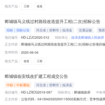
相关产品：
工程
改造
邺城镇马义线过村路段改造提升工程(二次)招标公告
招标｜招标公告
河北省｜邯郸市｜临漳县
交通运输
预算
项目编号：
HD-LZJC2020-012
招标单位：
临漳县邺城镇人民政府
邺城镇马义线过村路段改造提升工程(二次)招标公告项目编号
正文内容：
马义线过村路段改造提升工程(二次)招标公告一、项目基本情况
发布时间：
2020-06-04
价：1182512元项目实施地点：临漳县境内。采购内
相关产品：
改造
工程
邺城镇临安线改扩建工程成交公告
中标｜中标通知
河北省｜邯郸市｜临漳县
项目编号：
HD-LZXCG2019-097
招标单位：
邺城镇政府
中标
公告代码：0413042320200115002采购方式：竞
正文内容：
限公司行政区划名称：临漳县主题词：河北省财政厅-->邺城镇临