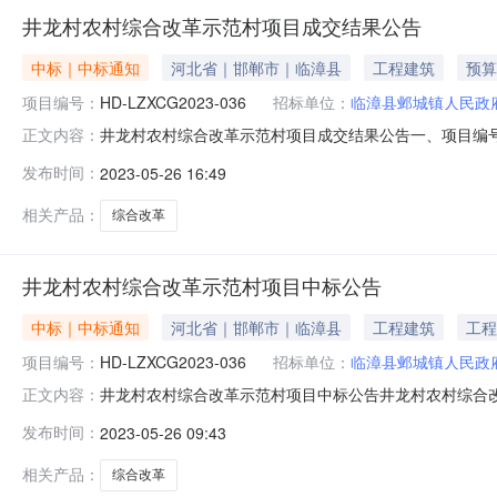
井龙村农村综合改革示范村项目成交结果公告
中标｜中标通知
河北省｜邯郸市｜临漳县
工程建筑
预算
项目编号：
HD-LZXCG2023-036
招标单位：
临漳县邺城镇人民政
井龙村农村综合改革示范村项目成交结果公告一、项目编号：H
正文内容：
供应商编码磁县昌晟建筑工程有限公司河北省邯郸市磁县磁州
发布时间：
2023-05-26 16:49
目经理工程执业证书信息中标金额下浮率费率优惠率优惠产
示范村工程，具体
相关产品：
综合改革
井龙村农村综合改革示范村项目中标公告
中标｜中标通知
河北省｜邯郸市｜临漳县
工程建筑
工程
项目编号：
HD-LZXCG2023-036
招标单位：
临漳县邺城镇人民政
井龙村农村综合改革示范村项目中标公告井龙村农村综合改革
正文内容：
建筑工程有限公司供应商地址：河北省邯郸市磁县磁州镇友
发布时间：
2023-05-26 09:43
合改革示范村工程，具体内容详见竞争性磋商文件。施工工期
波、马吴好、赵亚
相关产品：
综合改革