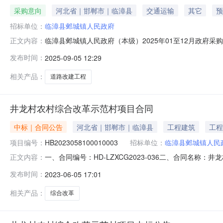
采购意向
河北省｜邯郸市｜临漳县
交通运输
其它
预
招标单位：
临漳县邺城镇人民政府
临漳县邺城镇人民政府（本级）2025年01至12月政府
正文内容：
等有关规定，现将临漳县邺城镇人民政府（本级）2025
发布时间：
2025-09-05 12:29
马营村道路改建工程改造马营村村内道路总长4310米，总面
意向是
相关产品：
道路改建工程
井龙村农村综合改革示范村项目合同
中标｜合同公告
河北省｜邯郸市｜临漳县
工程建筑
工程
项目编号：
HB2023058100010003
招标单位：
临漳县邺城镇人民
一、合同编号：HD-LZXCG2023-036二、合同名称：
正文内容：
五、合同主体采购人（甲方）：临漳县邺城镇人民政府（本级
发布时间：
2023-06-05 17:01
址：河北省邯郸市磁县磁州镇友谊路3号联系方式：151-
示
相关产品：
综合改革