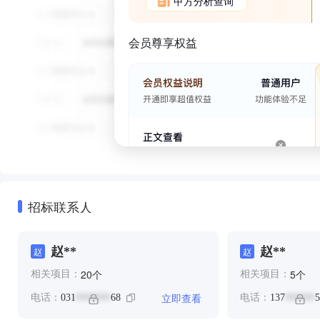
甲方分析查询
会员尊享权益
招标联系人
赵**
赵**
赵
赵
个
个
20
5
相关项目：
相关项目：
立即查看
电话：
031
68
电话：
137
5
*******
******