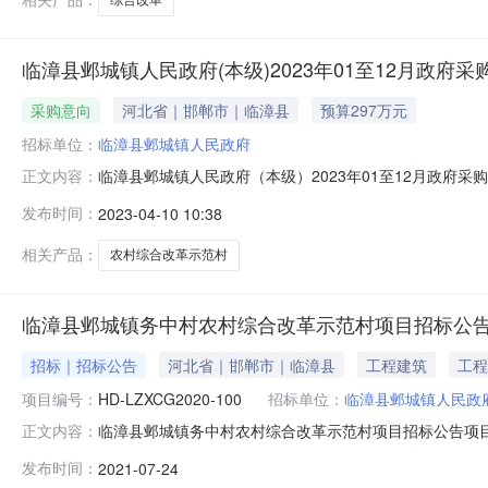
临漳县邺城镇人民政府(本级)2023年01至12月政府采
采购意向
河北省｜邯郸市｜临漳县
预算297万元
招标单位：
临漳县邺城镇人民政府
临漳县邺城镇人民政府（本级）2023年01至12月政府
正文内容：
等有关规定，现将临漳县邺城镇人民政府（本级）2023
发布时间：
2023-04-10 10:38
改革示范村工程297.02023年04月本次公开的采购意
县邺城
相关产品：
农村综合改革示范村
临漳县邺城镇务中村农村综合改革示范村项目招标公
招标｜招标公告
河北省｜邯郸市｜临漳县
工程建筑
工程
项目编号：
HD-LZXCG2020-100
招标单位：
临漳县邺城镇人民政
临漳县邺城镇务中村农村综合改革示范村项目招标公告项目编号：
正文内容：
已结束临漳县邺城镇务中村农村综合改革示范村项目一、项目
发布时间：
2021-07-24
标预算金额：2862353.30元最高限价：2862353