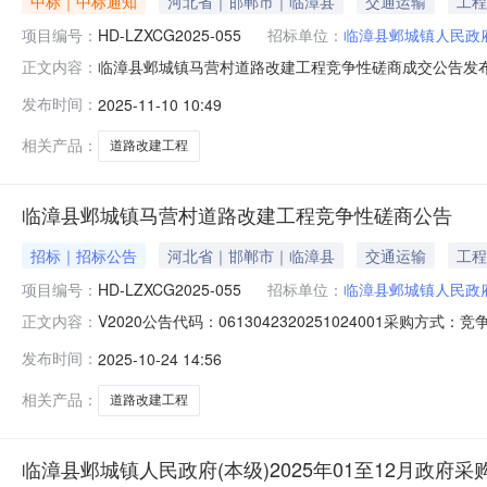
中标｜中标通知
河北省｜邯郸市｜临漳县
交通运输
工程
项目编号：
HD-LZXCG2025-055
招标单位：
临漳县邺城镇人民政
临漳县邺城镇马营村道路改建工程竞争性磋商成交公告发布时间：
正文内容：
交)信息供应商名称供应商地址供应商组织机构代码河北虎军交
发布时间：
2025-11-10 10:49
名称工程名称工程期限工程施工范围工程项目经理执业证
所含全
相关产品：
道路改建工程
临漳县邺城镇马营村道路改建工程竞争性磋商公告
招标｜招标公告
河北省｜邯郸市｜临漳县
交通运输
工程
项目编号：
HD-LZXCG2025-055
招标单位：
临漳县邺城镇人民政
V2020公告代码：0613042320251024001采购
正文内容：
构：邯郸市润锦建筑工程管理有限公司评标方法和标准：null
发布时间：
2025-10-24 14:56
的政府采购政策：null采购人名称：临漳县邺城镇人民政
相关产品：
道路改建工程
临漳县邺城镇人民政府(本级)2025年01至12月政府采