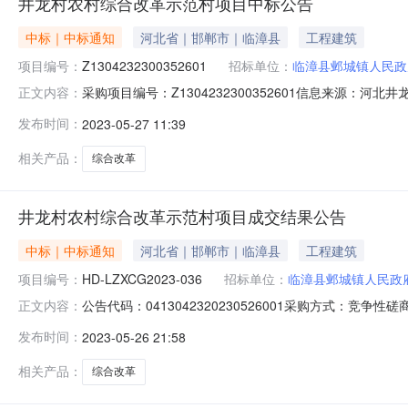
井龙村农村综合改革示范村项目中标公告
中标｜中标通知
河北省｜邯郸市｜临漳县
工程建筑
项目编号：
Z1304232300352601
招标单位：
临漳县邺城镇人民政
采购项目编号：Z1304232300352601信息来源：河
正文内容：
果公告一、项目编号：HD-LZXCG2023-036二
发布时间：
2023-05-27 11:39
2851200元四、主要标的信息工程类名称：井龙村农
相关产品：
综合改革
井龙村农村综合改革示范村项目成交结果公告
中标｜中标通知
河北省｜邯郸市｜临漳县
工程建筑
项目编号：
HD-LZXCG2023-036
招标单位：
临漳县邺城镇人民政
公告代码：0413042320230526001采购方式：竞
正文内容：
限公司行政区划名称：临漳县主题词：河北省财政厅-->井龙
发布时间：
2023-05-26 21:58
LZXCG2023-036采购人名称：临漳县邺城镇人民政府
相关产品：
综合改革