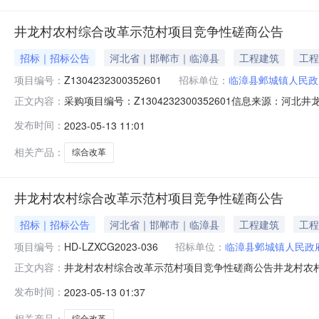
井龙村农村综合改革示范村项目竞争性磋商公告
招标｜招标公告
河北省｜邯郸市｜临漳县
工程建筑
工程
项目编号：
Z1304232300352601
招标单位：
临漳县邺城镇人民政
采购项目编号：Z1304232300352601信息来源：河
正文内容：
竞争性磋商公告项目概况井龙村农村综合改革示范村项目的潜在供应商应在
发布时间：
2023-05-13 11:01
年05月25日9点00分（北京时间）前提交响应文件。项目编号
相关产品：
综合改革
井龙村农村综合改革示范村项目竞争性磋商公告
招标｜招标公告
河北省｜邯郸市｜临漳县
工程建筑
工程
项目编号：
HD-LZXCG2023-036
招标单位：
临漳县邺城镇人民政
井龙村农村综合改革示范村项目竞争性磋商公告井龙村农
正文内容：
台”（网址http://116.132.58.182:8009/sszt-
发布时间：
2023-05-13 01:37
井龙村农村综合改革示范村项目采购方式：竞争性磋商预算金额
相关产品：
综合改革