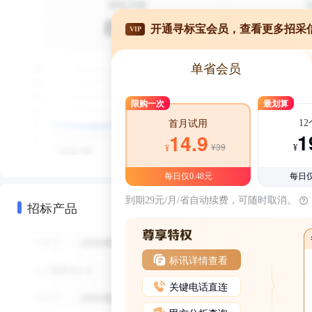
开通寻标宝会员，查看更多招采
VIP
单省会员
限购一次
最划算
1
首月试用
1
14.9
¥39
¥
¥
每日仅0.48元
每日仅
到期29元/月/省自动续费，可随时取消。
招标产品
标讯详情查看
关键电话直连