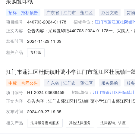
采购复印纸
招标｜招标预告
广东省｜江门市｜蓬江区
办公文教
货物
项目编号：
440703-2024-01178
招标单位：
江门市蓬江区杜阮镇
公告内容：采购复印纸440703-2024-01178一、采
正文内容：
称：复印纸,复印纸,复印纸五、采购预算金额（元）：9090
发布时间：
2024-11-29 11:09
发布时间：2024年11月29日
相关产品：
复印纸
江门市蓬江区杜阮镇叶蔼小学江门市蓬江区杜阮镇叶
中标｜合同公告
广东省｜江门市｜蓬江区
服务采购
服务
项目编号：
HT-2024-03636459
招标单位：
江门市蓬江区杜阮镇叶
公告内容：江门市蓬江区杜阮镇叶蔼小学江门市蓬江区杜阮镇
正文内容：
杜阮镇叶蔼小学法律服务定点服务定点议价采购合同三、项目编
发布时间：
2024-09-27 19:35
门市蓬江区杜阮镇叶蔼小学地址：广东省-江门市-蓬江区杜阮
相关产品：
法律服务定点服务
其他法律服务
法律咨询、讲座