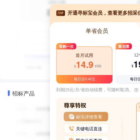
开通寻标宝会员，查看更多招采
VIP
单省会员
限购一次
最划算
1
首月试用
1
14.9
¥39
¥
¥
每日仅0.48元
每日仅
到期29元/月/省自动续费，可随时取消。
招标产品
标讯详情查看
关键电话直连