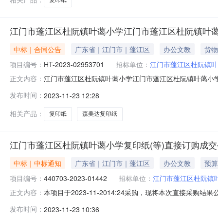
江门市蓬江区杜阮镇叶蔼小学江门市蓬江区杜阮镇叶
中标｜合同公告
广东省｜江门市｜蓬江区
办公文教
货物
项目编号：
HT-2023-02953701
招标单位：
江门市蓬江区杜阮镇叶
江门市蓬江区杜阮镇叶蔼小学江门市蓬江区杜阮镇叶蔼小学复
正文内容：
学复印纸集采商品直接订购采购合同三、项目编号DD-202
发布时间：
2023-11-23 12:28
地址：广东省江门市蓬江区杜阮镇叶蔼小学联系方式：13556
相关产品：
复印纸
森美达复印纸
江门市蓬江区杜阮镇叶蔼小学复印纸(等)直接订购成交
中标｜中标通知
广东省｜江门市｜蓬江区
办公文教
预算
项目编号：
440703-2023-01442
招标单位：
江门市蓬江区杜阮镇
本项目于2023-11-2014:24采购，现将本次直接采购结
正文内容：
二、成交信息成交供应商：江门市先创科教设备有限公司成交
发布时间：
2023-11-23 10:36
森美达8K80g500页/包5包/箱,8K80g500页/包5包/箱;18