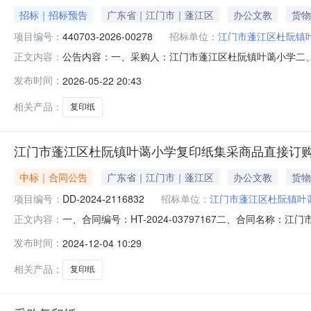
招标｜招标预告
广东省｜江门市｜蓬江区
办公文教
货物
项目编号：
440703-2026-00278
招标单位：
江门市蓬江区杜阮镇
公告内容：一、采购人：江门市蓬江区杜阮镇叶蔼小学二、采购
正文内容：
复印纸,复印纸,复印纸五、采购预算金额（元）：15005.00
发布时间：
2026-05-22 20:43
发布时间：2026-05-2218:12:40
相关产品：
复印纸
江门市蓬江区杜阮镇叶蔼小学复印纸集采商品直接订
中标｜合同公告
广东省｜江门市｜蓬江区
办公文教
货物
项目编号：
DD-2024-2116832
招标单位：
江门市蓬江区杜阮镇叶
一、合同编号：HT-2024-03797167二、合同名称
正文内容：
杜阮镇叶蔼小学采购订单五、合同主体采购人（甲方）：江
发布时间：
2024-12-04 10:29
（乙方）：江门市先创科教设备有限公司地址：江南街道联系
相关产品：
复印纸