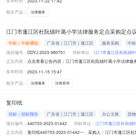
发布时间：
2023-11-22 17:42
3650357供应商（乙方）：广东秉铨律师事务所地址：环
相关产品：
法律服务
江门市蓬江区杜阮镇叶蔼小学法律服务定点采购定点
中标｜中标通知
广东省｜江门市｜蓬江区
服务采购
中标
项目编号：
DDYJ-2023-980751
招标单位：
江门市蓬江区杜阮镇
点击查看公告内容：江门市蓬江区杜阮镇叶蔼小学法律服务定
正文内容：
项目于2023-11-1510:45:48启动。现将本次议
发布时间：
2023-11-15 15:47
量单位供应商报价(元)是否中标法律咨询1项4,800.00是
相关产品：
法律服务
法律咨询
复印纸
招标｜招标预告
广东省｜江门市｜蓬江区
办公文教
货物
项目编号：
440703-2023-01442
招标单位：
江门市蓬江区杜阮镇
复印纸440703-2023-01442一、采购人：江门市蓬
正文内容：