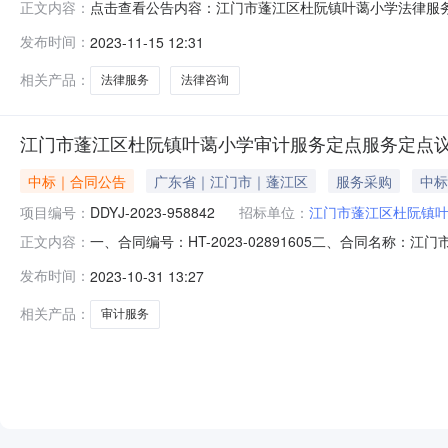
点击查看公告内容：江门市蓬江区杜阮镇叶蔼小学法律服
正文内容：
门市蓬江区杜阮镇叶蔼小学法律服务定点采购（二）项目编号：D
发布时间：
2023-11-15 12:31
律咨询1项（五）议价发起时间：2023年11月15日
（一）被邀请的供
相关产品：
法律服务
法律咨询
江门市蓬江区杜阮镇叶蔼小学审计服务定点服务定点
中标｜合同公告
广东省｜江门市｜蓬江区
服务采购
中标
项目编号：
DDYJ-2023-958842
招标单位：
江门市蓬江区杜阮镇
一、合同编号：HT-2023-02891605二、合同名称：
正文内容：
江区杜阮镇叶蔼小学审计服务定点采购五、合同主体采购人
发布时间：
2023-10-31 13:27
3650357供应商（乙方）：广东南大会计师事务所（普通
相关产品：
审计服务
NEW
HOT
5折起