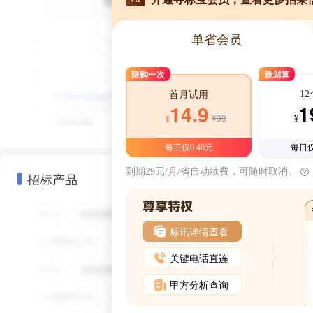
单省会员
限购一次
最划算
1
首月试用
1
14.9
¥39
¥
¥
每日仅0.48元
每日仅
到期29元/月/省自动续费，可随时取消。
招标产品
标讯详情查看
关键电话直连
甲方分析查询