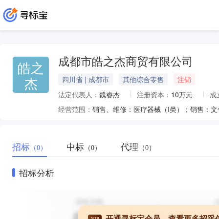
成都市皓之杰商贸有限公司
皓之
杰
四川省 | 成都市
其他综合零售
注销
法定代表人：
魏睿杰
注册资本：
10万元
成
经营范围：
招标
中标
代理
（0）
（0）
（0）
招标分析
开通寻标宝会员，查看更多招采
VIP