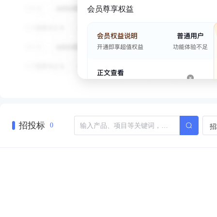
会员尊享权益
招投标
招
0