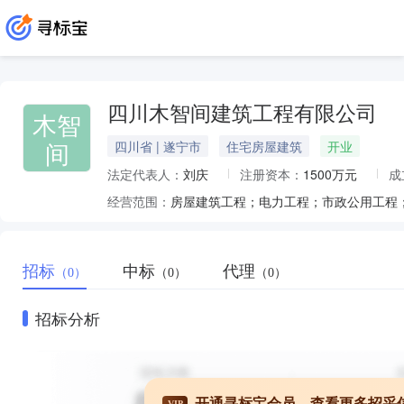
四川木智间建筑工程有限公司
木智
间
四川省 | 遂宁市
住宅房屋建筑
开业
法定代表人：
刘庆
注册资本：
1500万元
成
经营范围：
招标
中标
代理
（0）
（0）
（0）
招标分析
开通寻标宝会员，查看更多招采
VIP