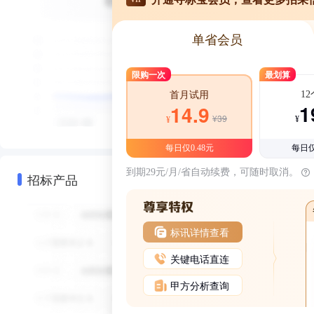
单省会员
限购一次
最划算
1
首月试用
1
14.9
¥39
¥
¥
每日仅0.48元
每日仅
到期29元/月/省自动续费，可随时取消。
招标产品
标讯详情查看
关键电话直连
甲方分析查询