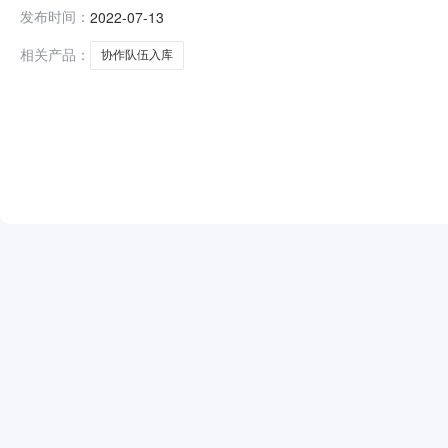
561号联系方式0825-3126181文件递交截止时间202
发布时间：
2022-07-13
入库信息（一）专业协作队伍库1.建筑装饰装修工程四
限公司；四
相关产品：
协作队伍入库