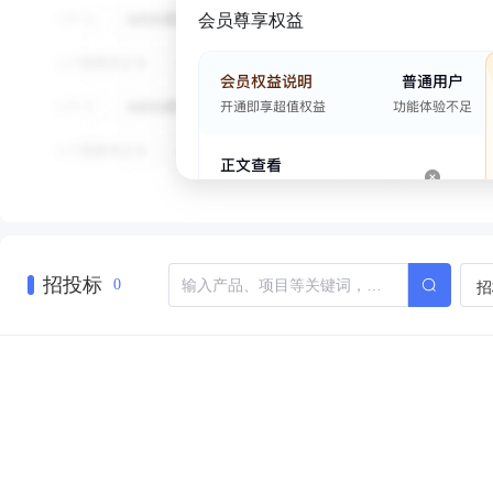
会员尊享权益
招投标
招
0