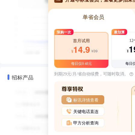
单省会员
限购一次
最划算
1
首月试用
1
14.9
¥39
¥
¥
每日仅0.48元
每日仅
到期29元/月/省自动续费，可随时取消。
招标产品
标讯详情查看
关键电话直连
甲方分析查询