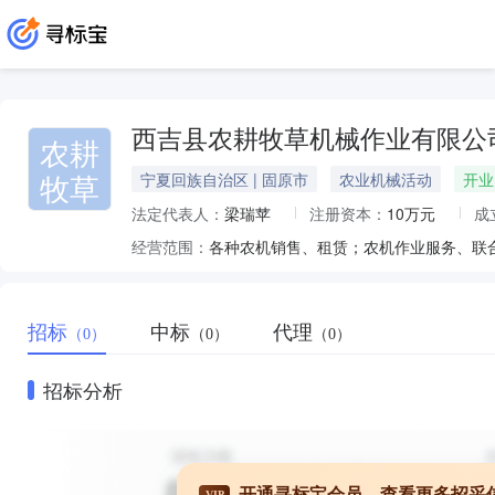
西吉县农耕牧草机械作业有限公
农耕
牧草
宁夏回族自治区 | 固原市
农业机械活动
开业
法定代表人：
梁瑞苹
注册资本：
10万元
成
经营范围：
招标
中标
代理
（0）
（0）
（0）
招标分析
开通寻标宝会员，查看更多招采
VIP