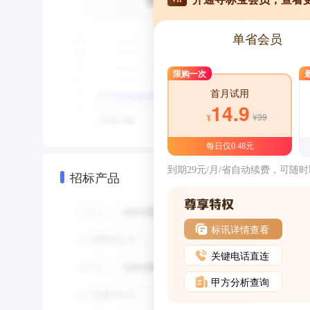
单省会员
限购一次
首月试用
14.9
¥39
¥
每日仅0.48元
到期29元/月/省自动续费，可随
招标产品
标讯详情查看
关键电话直连
甲方分析查询