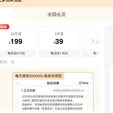
全国会员
最划算
12个月
1个月
3个月
199
39
99
¥
¥
¥
每日仅0.55元
每日仅1.26元
每日仅1.08元
时取消。