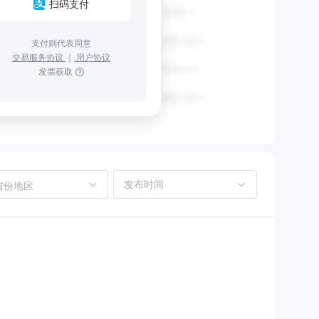
扫码支付
支付则代表同意
交易服务协议
｜
用户协议
发票获取
省份地区