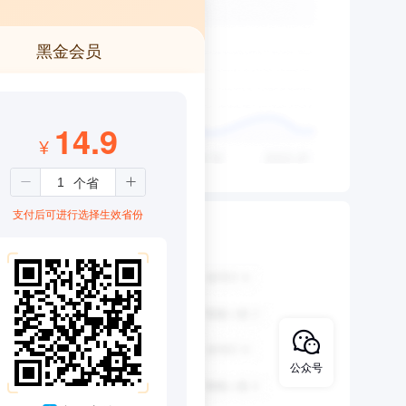
黑金会员
14.9
¥
支付后可进行选择生效省份
公众号