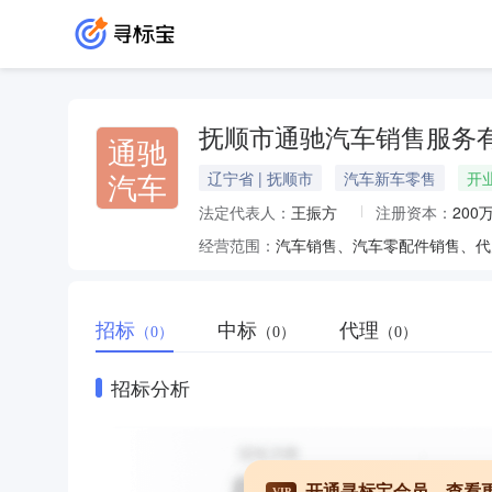
抚顺市通驰汽车销售服务
通驰
汽车
辽宁省 | 抚顺市
汽车新车零售
开
法定代表人：
王振方
注册资本：
200
经营范围：
招标
中标
代理
（0）
（0）
（0）
招标分析
开通寻标宝会员，查看
VIP