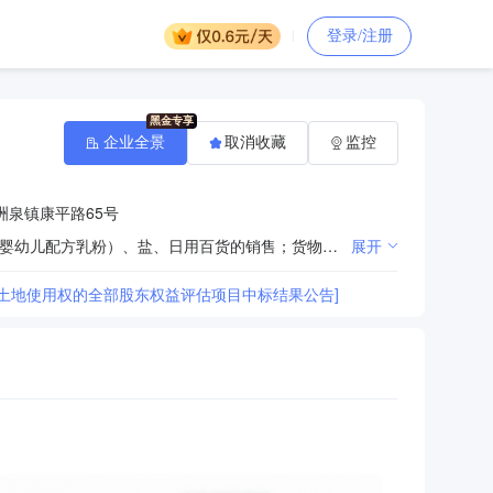
登录/注册
企业全景
取消收藏
监控
洲泉镇康平路65号
从事农业科技领域的技术开发、技术咨询、技术服务、技术转让；初级食用农产品、食品、乳制品（不含婴幼儿配方乳粉）、盐、日用百货的销售；货物进出口、技术进出口；广告策划；以下限分支机构经营：肉制品、速冻米面食品、速冻食品、食用动植物油脂、蒸煮类糕点、猪肉熟食品的生产、销售；大米的分装；初级食用农产品（鲜猪肉）的分割、分装；热食类食品、糕点类食品制售；餐饮服务。分支机构经营场所：桐乡市洲泉镇湘溪村周家浜猪舍里庄园内和桐乡市洲泉镇康平路65号。（依法须经批准的项目，经相关部门批准后方可开展经营活动）
展开
土地使用权的全部股东权益评估项目中标结果公告]