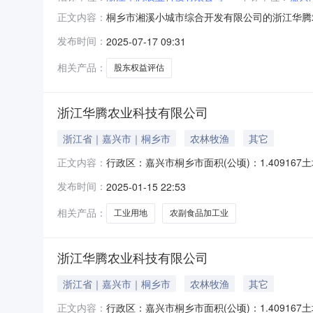
桐乡市湘溪小城市综合开发有限公司的浙江华腾
正文内容：
组织公开招标，经依法组建的评标委员会按照国
发布时间：
2025-07-17 09:31
价：201000元投标人如对以上评标结果有异
盖单位公章。投诉受理电话：0573
相关产品：
股东权益评估
浙江华腾农业科技有限公司
浙江省｜嘉兴市｜桐乡市
农林牧渔
其它
行政区：嘉兴市桐乡市面积(公顷)：1.40916
正文内容：
09-03开工时间：2022-08-31竣工时间：2
发布时间：
2025-01-15 22:53
食品加工业成交日期：2025-01-1416:10:48
相关产品：
工业用地
农副食品加工业
浙江华腾农业科技有限公司
浙江省｜嘉兴市｜桐乡市
农林牧渔
其它
行政区：嘉兴市桐乡市面积(公顷)：1.40916
正文内容：