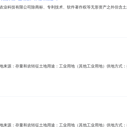
农业科技有限公司除商标、专利技术、软件著作权等无形资产之外但含土地使
家有关规定及招标文件要求进行了综合评审，现将拟中标单位公示如下：
议，请于本评标结果公布之日起1个工作日（7月17日）内以书面形式提出
7土地来源：存量和农转征土地用途：工业用地（其他工业用地）供地方式：挂牌出让
025-08-31土地级别：二级成交价格(万元)：677.000000土地使用
7土地来源：存量和农转征土地用途：工业用地（其他工业用地）供地方式：挂牌出让