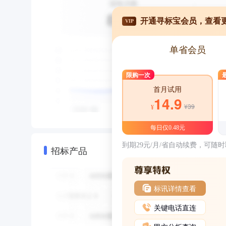
开通寻标宝会员，查看
VIP
单省会员
限购一次
首月试用
14.9
¥39
¥
每日仅0.48元
到期29元/月/省自动续费，可随
招标产品
标讯详情查看
关键电话直连