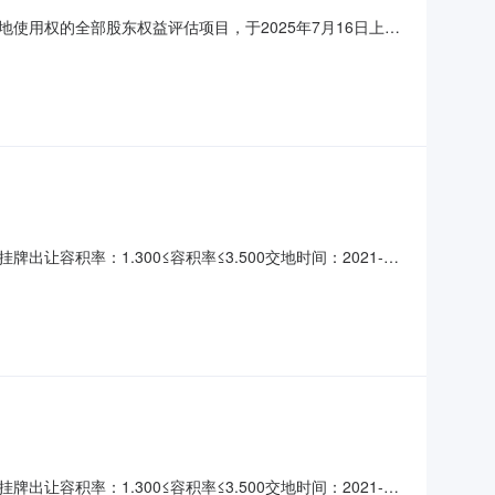
用权的全部股东权益评估项目，于2025年7月16日上午
中标候选人：嘉兴闰联房地产土地资产评估有限公司中标
投诉，该书面投诉应有提议方法定代表人或全权代表签字并加
容积率：1.300≤容积率≤3.500交地时间：2021-
权人：浙江华腾农业科技有限公司土地使用年限：50年行业分类：农副
容积率：1.300≤容积率≤3.500交地时间：2021-