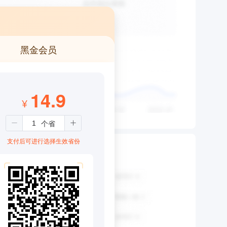
黑金会员
14.9
¥
支付后可进行选择生效省份