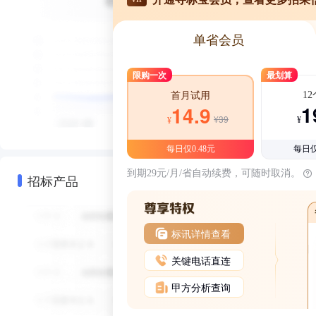
单省会员
限购一次
最划算
1
首月试用
1
14.9
¥39
¥
¥
每日仅0.48元
每日仅
到期29元/月/省自动续费，可随时取消。
招标产品
标讯详情查看
关键电话直连
甲方分析查询