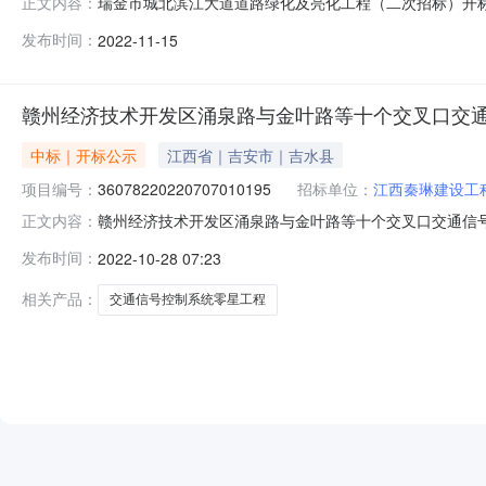
瑞金市城北滨江大道道路绿化及亮化工程（二次招标）开标记录开标
正文内容：
标时间2022-11-1509:30开标记录内容投标人名称:江西
发布时间：
2022-11-15
间:MonNov1414:20:35CST2022,投标人名称:江西时
赣州经济技术开发区涌泉路与金叶路等十个交叉口交
中标｜开标公示
江西省｜吉安市｜吉水县
项目编号：
36078220220707010195
招标单位：
江西秦琳建设工
赣州经济技术开发区涌泉路与金叶路等十个交叉口交通信号控制系统
正文内容：
州经开区开标二室开标时间2022-10-2709:30开标记录内
发布时间：
2022-10-28 07:23
投标文件递交时间:WedOct2615:25:11CST2022,投
相关产品：
交通信号控制系统零星工程