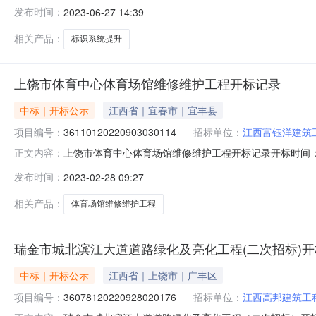
信息来源：赣州市公共资源交易中心开标参与人开标地点石城县1
发布时间：
2023-06-27 14:39
价:0.00元/%;工期:日历天;质量要求:;保证金金额:30000.00
相关产品：
标识系统提升
上饶市体育中心体育场馆维修维护工程开标记录
中标｜开标公示
江西省｜宜春市｜宜丰县
项目编号：
36110120220903030114
招标单位：
江西富钰洋建筑
上饶市体育中心体育场馆维修维护工程开标记录开标时间：2023-0
正文内容：
2709:00开标记录内容投标人名称:江西富钰洋建筑工程有限公
发布时间：
2023-02-28 09:27
江西恒营景观建设有限公司;项目负责人:郭全湖;报价:0.00元/
相关产品：
体育场馆维修维护工程
瑞金市城北滨江大道道路绿化及亮化工程(二次招标)
中标｜开标公示
江西省｜上饶市｜广丰区
项目编号：
36078120220928020176
招标单位：
江西高邦建筑工