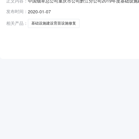
中国烟草总公司重庆市公司黔江分公司2019年度基础设施建设育苗
正文内容：
点开标室227开标时间2020-01-0710:30开标记录内容
发布时间：
2020-01-07
间:未上传,投标人名称:上海湘农温室设备有限公司;项目负责人:
相关产品：
基础设施建设育苗设施修复