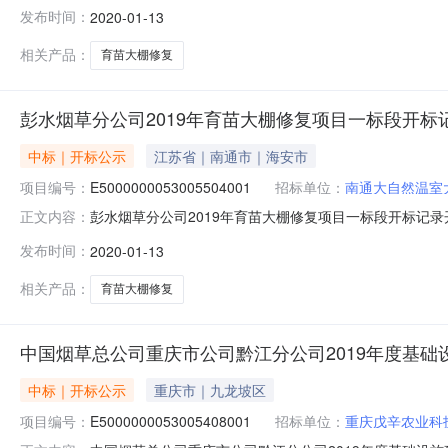
1310:00开标记录内容投标人名称:重庆文龙钢结构有限公司;
发布时间：
2020-01-13
温室设备有限公司;项目负责人:;报价:0.00元/%;工期:日历
相关产品：
育苗大棚修复
彭水烟草分公司2019年育苗大棚修复项目一标段开标
中标｜开标公示
江苏省｜南通市｜海安市
项目编号：
E5000000053005504001
招标单位：
南通大自然温室
彭水烟草分公司2019年育苗大棚修复项目一标段开标记录开标时间：
正文内容：
1310:00开标记录内容投标人名称:南通大自然温室大棚制造有
发布时间：
2020-01-13
南汉唐农业有限责任公司;项目负责人:;报价:0.00元/%;工期
相关产品：
育苗大棚修复
中国烟草总公司重庆市公司黔江分公司2019年度基
中标｜开标公示
重庆市｜九龙坡区
项目编号：
E5000000053005408001
招标单位：
重庆戊辛农业科