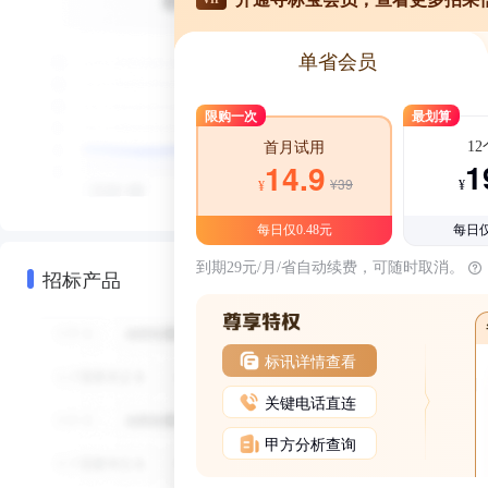
单省会员
限购一次
最划算
1
首月试用
1
14.9
¥39
¥
¥
每日仅0.48元
每日仅
到期29元/月/省自动续费，可随时取消。
招标产品
标讯详情查看
关键电话直连
甲方分析查询