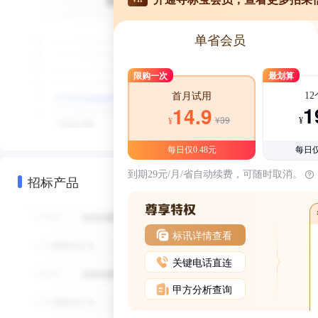
单省会员
限购一次
最划算
1
首月试用
1
14.9
¥39
¥
¥
每日仅0.48元
每日仅
到期29元/月/省自动续费，可随时取消。
招标产品
标讯详情查看
关键电话直连
甲方分析查询