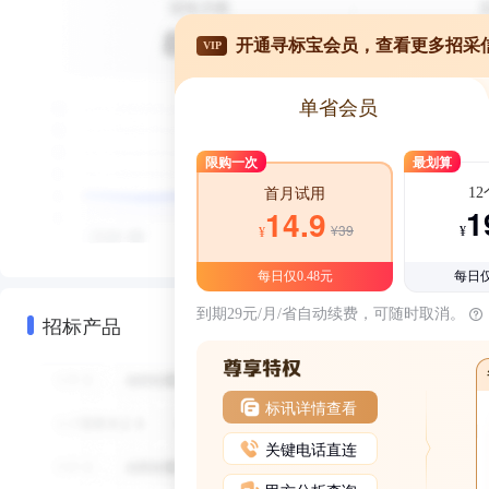
开通寻标宝会员，查看更多招采
VIP
单省会员
限购一次
最划算
1
首月试用
1
14.9
¥39
¥
¥
每日仅0.48元
每日仅
到期29元/月/省自动续费，可随时取消。
招标产品
标讯详情查看
关键电话直连