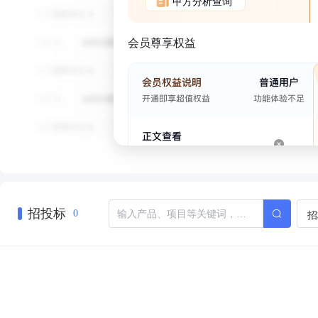
甲方分析查询
会员尊享权益
招投标
招
0