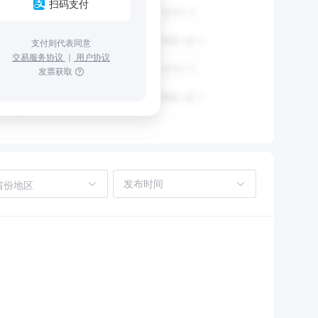
扫码支付
支付则代表同意
交易服务协议
｜
用户协议
发票获取
省份地区