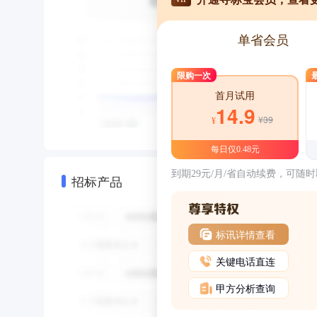
单省会员
限购一次
首月试用
14.9
¥39
¥
每日仅0.48元
到期29元/月/省自动续费，可随
招标产品
标讯详情查看
关键电话直连
甲方分析查询