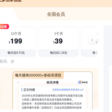
全国会员
最划算
12个月
1个月
3个月
199
39
99
¥
¥
¥
每日仅0.55元
每日仅1.26元
每日仅1.08元
时取消。