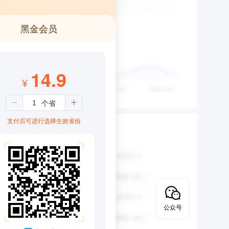
黑金会员
14.9
¥
支付后可进行选择生效省份
公众号