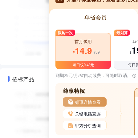
单省会员
限购一次
最划算
1
首月试用
1
14.9
¥39
¥
¥
每日仅0.48元
每日仅
到期29元/月/省自动续费，可随时取消。
招标产品
标讯详情查看
关键电话直连
甲方分析查询