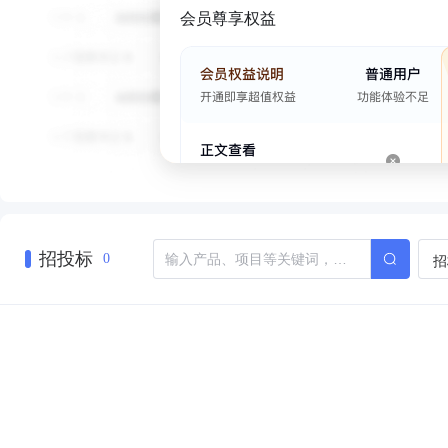
会员尊享权益
招投标
招
0