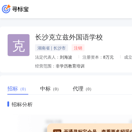
长沙克立兹外国语学校
克
湖南省 | 长沙市
注销
法定代表人：
刘海波
注册资本：
8万元
成
经营范围：
非学历教育培训
招标
中标
代理
（0）
（0）
（0）
招标分析
开通寻标宝会员，查看更多招采
VIP