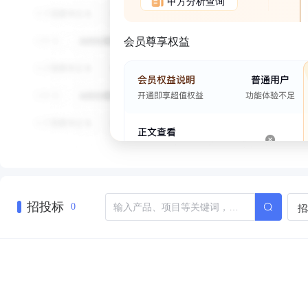
甲方分析查询
会员尊享权益
招投标
招
0