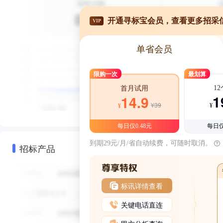
开通寻标宝会员，查看更多招采
VIP
单省会员
限购一次
最划算
1
首月试用
1
14.9
¥39
¥
¥
每日仅0.48元
每日仅
到期29元/月/省自动续费，可随时取消。
招标产品
标讯详情查看
关键电话直连