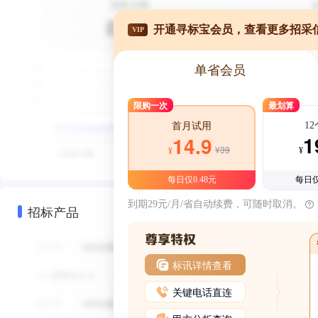
开通寻标宝会员，查看更多招采
VIP
单省会员
限购一次
最划算
1
首月试用
1
14.9
¥39
¥
¥
每日仅0.48元
每日仅
到期29元/月/省自动续费，可随时取消。
招标产品
标讯详情查看
关键电话直连