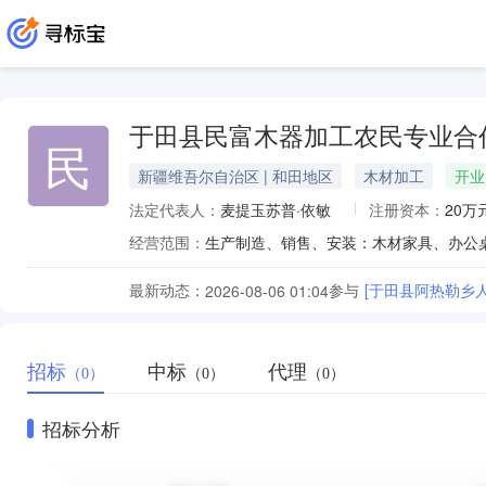
于田县民富木器加工农民专业合
民
新疆维吾尔自治区 | 和田地区
木材加工
开业
法定代表人：
麦提玉苏普·依敏
注册资本：
20万
经营范围：
生产制造、销售、安装：木材家具、办公
最新动态：
参与
[于田县阿热勒乡
2026-08-06 01:04
招标
中标
代理
（0）
（0）
（0）
招标分析