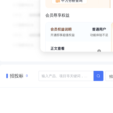
甲方分析查询
会员尊享权益
招投标
招
0