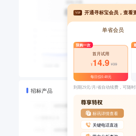
开通寻标宝会员，查看
VIP
单省会员
限购一次
首月试用
14.9
¥39
¥
每日仅0.48元
到期29元/月/省自动续费，可随
招标产品
标讯详情查看
关键电话直连