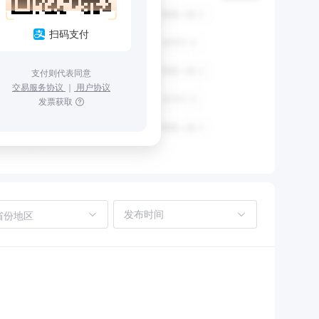
扫码支付
支付则代表同意
交易服务协议
｜
用户协议
发票获取
省份地区