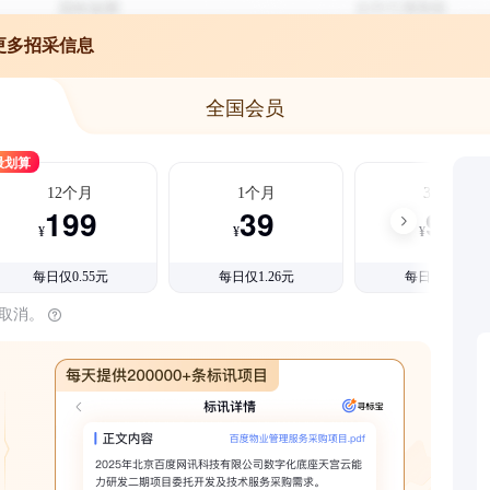
更多招采信息
全国会员
最划算
12个月
1个月
3个月
199
39
99
¥
¥
¥
每日仅0.55元
每日仅1.26元
每日仅1.08元
时取消。