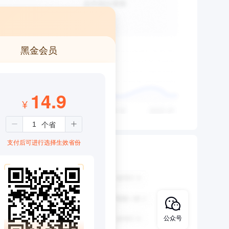
黑金会员
14.9
¥
支付后可进行选择生效省份
公众号