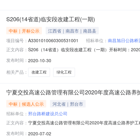
S206(14省道)临安段改建工程(一期)
中标｜开标公示
江西省｜南昌市｜南昌县
项目编号：
A3301010060300531001
招标单位：
南昌旭日公路桥
S206（14省道）临安段改建工程（一期）开标时间：2020-10
正文内容：
内容投标人名称：南昌旭日公路桥梁工程有限公司，报价：0.
发布时间：
2020-10-30
公司，报价：0.000000，工期：24个月，投标保证金额：
相关产品：
改建工程
绿化工程
宁夏交投高速公路管理有限公司2020年度高速公路养
中标｜候选人公示
河北省｜邢台市
招标单位：
邢台路桥建设总公司
宁夏交投高速公路管理有限公司2020年度高速公路养护工程
正文内容：
公开截止时间：招标机构：招标地区：宁夏回族自治区招标产品：
发布时间：
2020-07-02
管理咨询有限公司受宁夏交投高速公路管理有限公司的委托