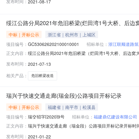
发布时间：
2021-08-17
多斯市东方路桥集团股份有限公司;报价:0元/%/单价;工期:
绥江公路分局2021年危旧桥梁(烂田湾1号大桥、后边
中标｜开标公示
浙江省｜杭州市｜上城区
项目编号：
GC530626202100010001
招标单位：
浙江联顺道路筑
绥江公路分局2021年危旧桥梁（烂田湾1号大桥、后边窝大桥等7
正文内容：
人开标地点绥江县公共资源交易中心开标时间2021-07-
发布时间：
2021-07-13
筑养科技有限公司0.00365日历天已缴纳2021-07-1304:50
相关产品：
危旧桥梁改造
瑞兴于快速交通走廊(瑞金段)公路项目开标记录
中标｜开标公示
福建省｜南平市｜松溪县
项目编号：
瑞交招字[2020]9号
招标单位：
福建鼎亿建设有限公司
瑞兴于快速交通走廊（瑞金段）公路项目开标记录开标时间：2021
正文内容：
2214:30开标记录内容投标人名称:福建鼎亿建设有限公司;项
发布时间：
2021-01-22
公路工程有限公司;项目负责人:;报价:0.00元/%;工期:日历