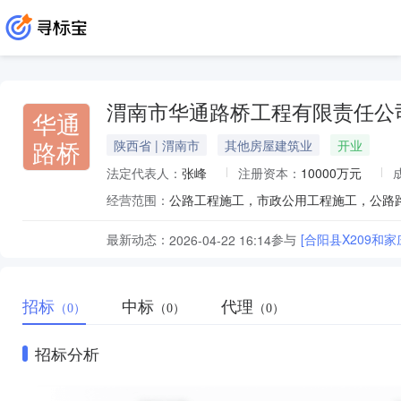
渭南市华通路桥工程有限责任公
华通
路桥
陕西省 | 渭南市
其他房屋建筑业
开业
法定代表人：
张峰
注册资本：
10000万元
经营范围：
最新动态：
参与
[合阳县X209和
2026-04-22 16:14
招标
中标
代理
（0）
（0）
（0）
招标分析