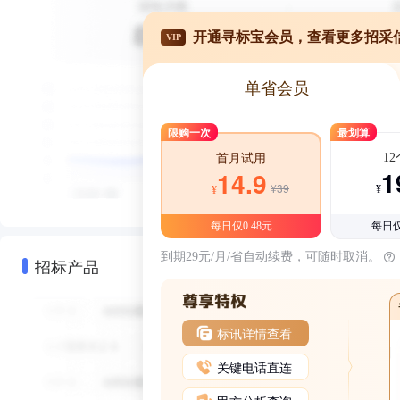
开通寻标宝会员，查看更多招采
VIP
单省会员
限购一次
最划算
1
首月试用
1
14.9
¥39
¥
¥
每日仅0.48元
每日仅
到期29元/月/省自动续费，可随时取消。
招标产品
标讯详情查看
关键电话直连