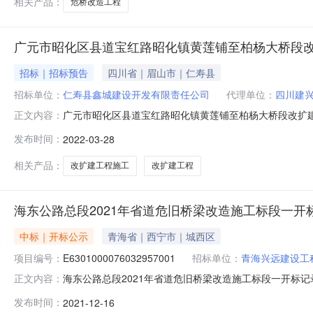
相关产品：
危桥改造工程
广元市昭化区县道宝红路昭化镇黄莲铺至柏杨大桥段
招标｜招标预告
四川省｜眉山市｜仁寿县
招标单位：
仁寿县鑫城建设开发有限责任公司
代理单位：
四川建
广元市昭化区县道宝红路昭化镇黄莲铺至柏杨大桥段改扩
正文内容：
项目及标段名称广元市昭化区县道宝红路昭化镇黄莲铺至
发布时间：
2022-03-28
养护段项目业主联系电话17790360871招标人广元市
广元市万缘新区市政务服务中心
相关产品：
改扩建工程施工
改扩建工程
海东公路总段2021年省道危旧桥梁改造施工标段一开
中标｜开标公示
青海省｜西宁市｜城西区
项目编号：
E6301000076032957001
招标单位：
青海兴远建设工
海东公路总段2021年省道危旧桥梁改造施工标段一开标记录开标时
正文内容：
开标室六开标时间2021-12-1613:30开标记录内容详见开
发布时间：
2021-12-16
额:100000.00元,投标文件递交时间:ThuDec1611:24