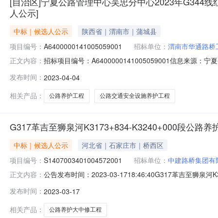
[自治区]宁夏公路管理中心吴忠分中心2023年G34
人公示]
中标｜候选人公示
陕西省｜渭南市｜蒲城县
项目编号：
A6400000141005059001
招标单位：
渭南市华通路桥
招标项目编号：A6400000141005059001信息
正文内容：
路养护工程施工B组1标段中标候选人公示[中标候选人公示]发布时
发布时间：
2023-04-04
宏工程咨询有限公司受宁夏公路管理中心吴忠分中心的委托
相关产品：
公路养护工程
公路交通安全设施养护工程
G317革吉至狮泉河K3173+834-K3240+000
中标｜候选人公示
河北省｜石家庄市｜桥西区
项目编号：
S1407003401004572001
招标单位：
中建路桥集团有
公告发布时间：2023-03-1718:46:40G317革吉至狮泉
正文内容：
间:2023-03-1718:30公示结束时间:2023-03-2123
发布时间：
2023-03-17
员会评审，确定001G317革吉至狮泉河K3173+834-K324
相关产品：
公路养护大中修工程