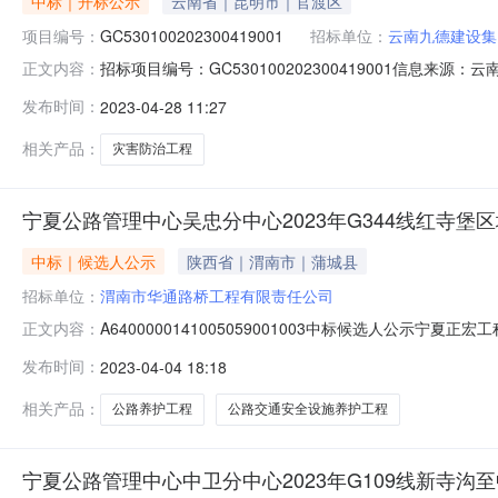
中标｜开标公示
云南省｜昆明市｜官渡区
项目编号：
GC530100202300419001
招标单位：
云南九德建设集
招标项目编号：GC530100202300419001信息来源：
正文内容：
2715:30信息来源：云南开标参与人开标地点禄劝彝族苗族
发布时间：
2023-04-28 11:27
投标保证金额投标文件递交时间1云南九德建设集团有限公司0.00
相关产品：
灾害防治工程
宁夏公路管理中心吴忠分中心2023年G344线红寺堡
中标｜候选人公示
陕西省｜渭南市｜蒲城县
招标单位：
渭南市华通路桥工程有限责任公司
A6400000141005059001003中标候选人公
正文内容：
红寺堡区红崖村段等3项公路养护工程施工宁夏公路管理中心
发布时间：
2023-04-04 18:18
2023-04-0403:58:21完成评标工作，经评标
相关产品：
公路养护工程
公路交通安全设施养护工程
宁夏公路管理中心中卫分中心2023年G109线新寺