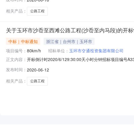
唱标记录序号投标人名称密封情况投标保证金(万元)投标报价
相关产品：
公路工程
关于玉环市沙岙至西滩公路工程(沙岙至内马段)的开标
中标｜中标通知
浙江省｜台州市｜玉环市
项目编号：
80km/h
招标单位：
玉环市交通投资集团有限公司
开标倒计时2020/6/129:30:00天小时分钟招标项目编号A3
正文内容：
段名称玉环市沙岙至西滩公路工程(沙岙至内马段)招标组织
发布时间：
2020-06-12
有限公司联系人张林芳手机号码18267685977招标代理
相关产品：
公路工程
NEW
HOT
5折起