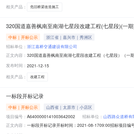
相关产品：
危旧桥梁改造施工
320国道嘉善枫南至南湖七星段改建工程(七星段)(一期
中标｜开标公示
浙江省｜嘉兴市｜秀洲区
招标单位：
浙江嘉桥交通建设有限公司
320国道嘉善枫南至南湖七星段改建工程（七星段）（一期）开
正文内容：
男;报价:0.00元/%;工期:日历天;质量要求:;保证金金额:
发布时间：
2021-12-15
质量要求:;保证金金额:0.00元,投标文件递交时间:未上传,
相关产品：
改建工程
一标段开标记录
中标｜开标公示
山西省｜太原市｜小店区
项目编号：
A6400000141003642002
招标单位：
山西路众道桥有
一标段开标记录开标时间：2021-08-1709:00招标项目编
正文内容：
1709:00开标记录内容投标人名称:山西路众道桥有限公司;报