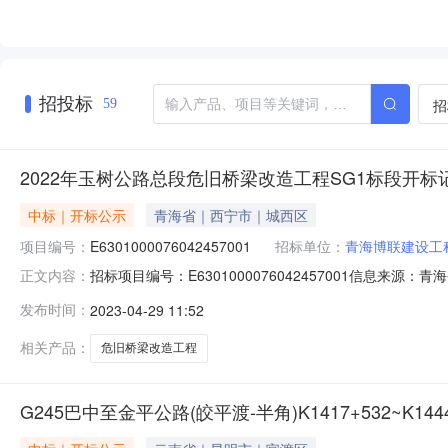
招投标
招
59
2022年玉树公路总段危旧桥梁改造工程SG1标段开标
中标｜开标公示
青海省｜西宁市｜城西区
项目编号：
E6301000076042457001
招标单位：
青海博联建设工
招标项目编号：E6301000076042457001信息来源
正文内容：
省公共资源交易网开标参与人开标地点青海省政务服务监督管理
发布时间：
2023-04-29 11:52
人:;报价:0.00元/%;工期:日历天;质量要求:;保证金金
相关产品：
危旧桥梁改造工程
G245巴中至金平公路(皎平渡-半角)K1417+532~K