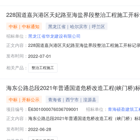
228国道嘉兴港区天妃路至海盐界段整治工程施工开标
中标｜中标通知
黑龙江省｜哈尔滨市｜呼兰区
招标单位：
黑龙江省华龙建设有限公司
228国道嘉兴港区天妃路至海盐界段整治工程施工开标记录开
正文内容：
人:刘国峰;报价:0.00元\/%;工期:日历天;质量要求:;保证金金
发布时间：
2022-07-01
长国;报价:0.00元\/%;工期:日历天;质量要求:;保证金
相关产品：
整治工程施工
海东公路总段2021年普通国道危桥改造工程(峡门桥)
中标｜开标公示
青海省｜西宁市｜湟源县
项目编号：
E6301000076036709001
招标单位：
青海硕盈建筑工
海东公路总段2021年普通国道危桥改造工程（峡门桥）标段一开标
正文内容：
监督管理局.开标室七开标时间2022-06-2809:00开标
发布时间：
2022-06-28
额:0.00元,投标文件递交时间:未上传,投标人名称:青海江豪建设