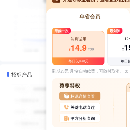
单省会员
限购一次
最划算
1
首月试用
1
14.9
¥39
¥
¥
每日仅0.48元
每日仅
到期29元/月/省自动续费，可随时取消。
招标产品
标讯详情查看
关键电话直连
甲方分析查询