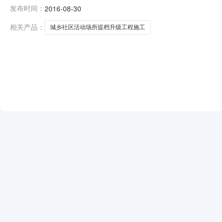
都江堰市2016年城乡社区活动场所提档升级工程（二期）
发布时间：
2016-08-30
社区活动场所提档升级工程（二期）施工标段项目业主都江堰
028-872
相关产品：
城乡社区活动场所提档升级工程施工