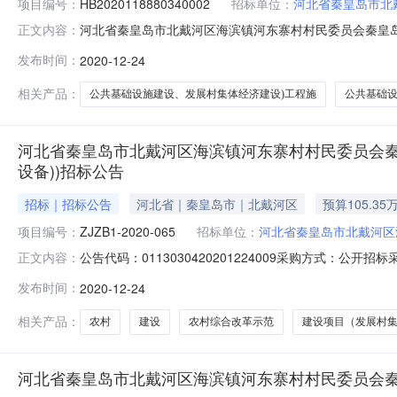
项目编号：
HB2020118880340002
招标单位：
河北省秦皇岛市北
河北省秦皇岛市北戴河区海滨镇河东寨村村民委员会秦皇岛
正文内容：
设）工程施工合同发布时间：2020-12-24项目编码：H
发布时间：
2020-12-24
设）工程合同签订日期：2020-12-24采购人：河北
限公司公
相关产品：
公共基础设施建设、发展村集体经济建设)工程施
公共基础
河北省秦皇岛市北戴河区海滨镇河东寨村村民委员会秦
设备))招标公告
招标｜招标公告
河北省｜秦皇岛市｜北戴河区
预算105.35
项目编号：
ZJZB1-2020-065
招标单位：
河北省秦皇岛市北戴河区
公告代码：0113030420201224009采购方式：
正文内容：
房设备））项目联系人：周荣芝联系方式:0335-3391
发布时间：
2020-12-24
滨镇河东寨村村民委员会秦皇岛市2020年农村综合改革
相关产品：
农村
建设
农村综合改革示范
建设项目（发展村
河北省秦皇岛市北戴河区海滨镇河东寨村村民委员会秦