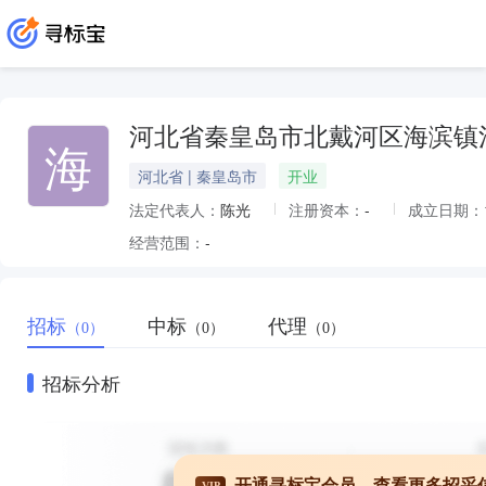
河北省秦皇岛市北戴河区海滨镇
海
河北省 | 秦皇岛市
开业
法定代表人：
陈光
注册资本：
-
成立日期：
经营范围：
-
招标
中标
代理
（0）
（0）
（0）
招标分析
开通寻标宝会员，查看更多招采
VIP