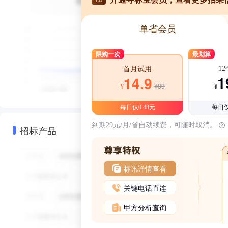
单省会员
限购一次
最划算
1
首月试用
1
14.9
¥39
¥
¥
每日仅0.48元
每日仅
到期29元/月/省自动续费，可随时取消。
招标产品
标讯详情查看
关键电话直连
甲方分析查询