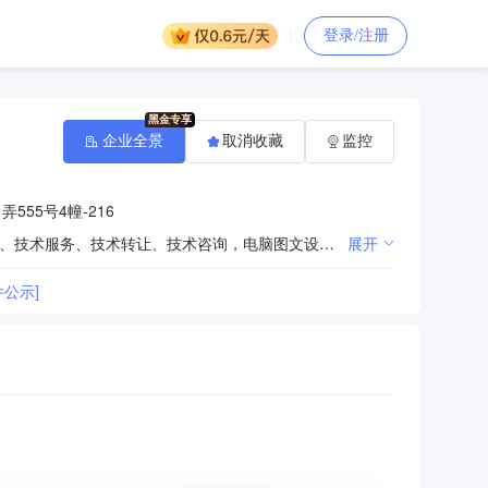
登录/注册
企业全景
取消收藏
监控
555号4幢-216
商务信息咨询，电子商务（不得从事金融业务），从事信息科技、通讯科技、软件科技领域内的技术开发、技术服务、技术转让、技术咨询，电脑图文设计、制作，通讯建设工程施工，会务服务，展览展示服务，礼仪服务，市场营销策划，企业管理咨询，人工搬运服务，通讯设备、日用百货、茶具、工艺礼品、计算机、软件及辅助设备、办公设备、办公用品、家用电器的批发、零售。 【依法须经批准的项目，经相关部门批准后方可开展经营活动】
展开
公示]