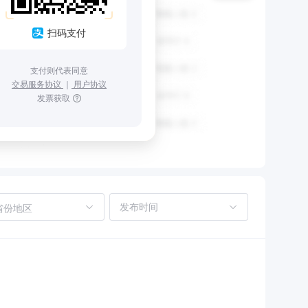
扫码支付
支付则代表同意
交易服务协议
｜
用户协议
发票获取
省份地区