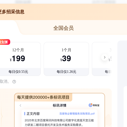
更多招采信息
全国会员
最划算
12个月
1个月
3个月
199
39
99
¥
¥
¥
每日仅0.55元
每日仅1.26元
每日仅1.08元
时取消。