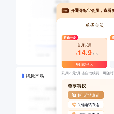
开通寻标宝会员，查看
VIP
单省会员
限购一次
首月试用
14.9
¥39
¥
每日仅0.48元
到期29元/月/省自动续费，可随
招标产品
标讯详情查看
关键电话直连