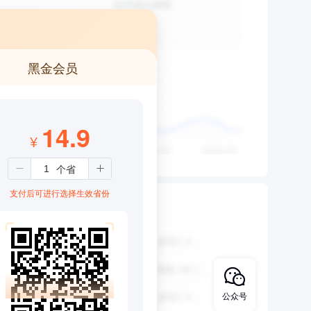
黑金会员
14.9
¥
支付后可进行选择生效省份
公众号