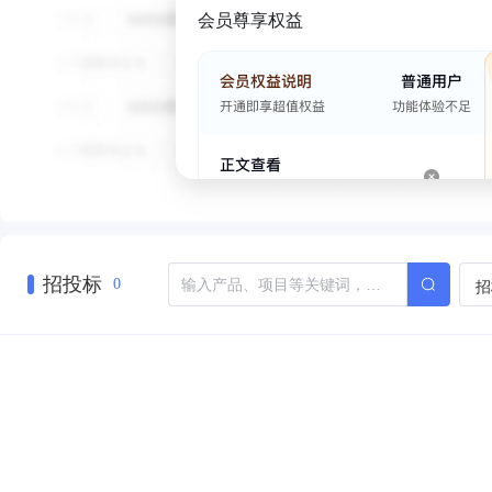
会员尊享权益
招投标
招
0