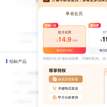
单省会员
限购一次
最划算
1
首月试用
1
14.9
¥39
¥
¥
每日仅0.48元
每日仅
到期29元/月/省自动续费，可随时取消。
招标产品
标讯详情查看
关键电话直连
甲方分析查询