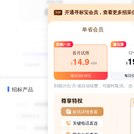
开通寻标宝会员，查看更多招采
VIP
单省会员
限购一次
最划算
1
首月试用
1
14.9
¥39
¥
¥
每日仅0.48元
每日仅
到期29元/月/省自动续费，可随时取消。
招标产品
标讯详情查看
关键电话直连