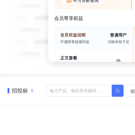
甲方分析查询
会员尊享权益
招投标
招
0