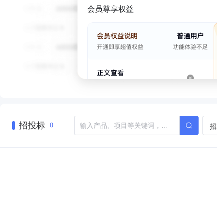
会员尊享权益
招投标
招
0