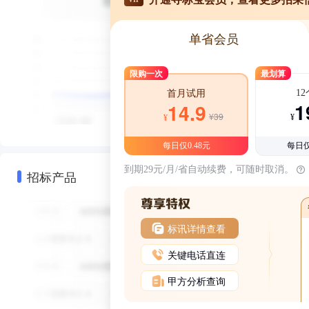
单省会员
限购一次
最划算
1
首月试用
1
14.9
¥39
¥
¥
每日仅0.48元
每日仅
到期29元/月/省自动续费，可随时取消。
招标产品
标讯详情查看
关键电话直连
甲方分析查询