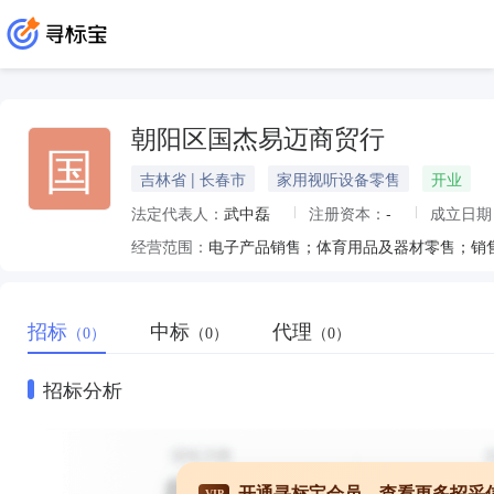
朝阳区国杰易迈商贸行
国
吉林省 | 长春市
家用视听设备零售
开业
法定代表人：
武中磊
注册资本：
-
成立日期
经营范围：
招标
中标
代理
（0）
（0）
（0）
招标分析
开通寻标宝会员，查看更多招采
VIP