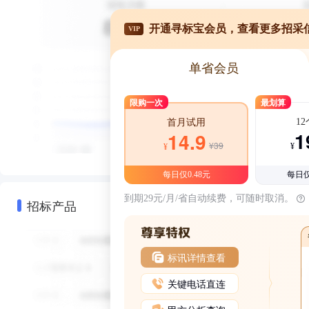
开通寻标宝会员，查看更多招采
VIP
单省会员
限购一次
最划算
1
首月试用
1
14.9
¥39
¥
¥
每日仅0.48元
每日仅
到期29元/月/省自动续费，可随时取消。
招标产品
标讯详情查看
关键电话直连