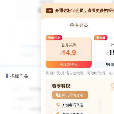
开通寻标宝会员，查看更多招采
VIP
单省会员
限购一次
最划算
1
首月试用
1
14.9
¥39
¥
¥
每日仅0.48元
每日仅
到期29元/月/省自动续费，可随时取消。
招标产品
标讯详情查看
关键电话直连