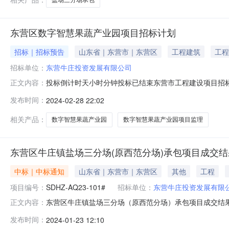
东营区数字智慧果蔬产业园项目招标计划
招标｜招标预告
山东省｜东营市｜东营区
工程建筑
工程
招标单位：
东营牛庄投资发展有限公司
投标倒计时天小时分钟投标已结束东营市工程建设项目招
正文内容：
标段（包）名称招标内容招标方式招标文件计划发布时间
发布时间：
2024-02-28 22:02
座，设施内总面积为9.5万平方米，配套薄膜、棉被11万
中心1500.00招标项目1东营
相关产品：
数字智慧果蔬产业园
数字智慧果蔬产业园项目监理
东营区牛庄镇盐场三分场(原西范分场)承包项目成交结
中标｜中标通知
山东省｜东营市｜东营区
其他
工程
项目编号：
SDHZ-AQ23-101#
招标单位：
东营牛庄投资发展有限
东营区牛庄镇盐场三分场（原西范分场）承包项目成交结果竞
正文内容：
2024-01-23有效截止日期2024-01-24一、项目名称
发布时间：
2024-01-23 12:10
结果：序号成交供应商标段名称成交金额1东营市开发区普