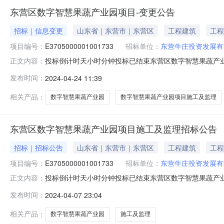
东营区数字智慧果蔬产业园项目-变更公告
招标｜信息变更
山东省｜东营市｜东营区
工程建筑
工程
项目编号：
E3705000001001733
招标单位：
东营牛庄投资发展有
投标倒计时天小时分钟投标已结束东营区数字智慧果蔬产
正文内容：
E3705000001001733三、首次公告日期：2024
发布时间：
2024-04-24 11:39
移，开标活动延期。七、变更内容：1、投标文件递交截止时
中心25楼第一开标室
相关产品：
数字智慧果蔬产业园
数字智慧果蔬产业园项目施工及监理
东营区数字智慧果蔬产业园项目施工及监理招标公告
招标｜招标公告
山东省｜东营市｜东营区
工程建筑
工程
项目编号：
E3705000001001733
招标单位：
东营牛庄投资发展有
投标倒计时天小时分钟投标已结束东营区数字智慧果蔬产
正文内容：
村厅以鲁农发规字【2023】24号文批准建设，招标人
发布时间：
2024-04-07 23:04
现对该项目施工及监理进行公开招标。2．项目概况与招标范围
棉被）21座，设施内总面
相关产品：
数字智慧果蔬产业园
施工及监理