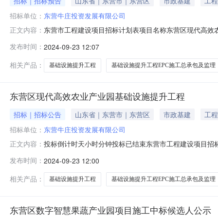
招标｜招标预告
山东省｜东营市｜东营区
市政基建
工程
招标单位：
东营牛庄投资发展有限公司
东营市工程建设项目招标计划表项目名称东营区现代高效
正文内容：
有限公司主要建设内容序号标段（包）名称招标内容招标
发布时间：
2024-09-23 12:07
EPC施工总承包及监理本项目采用EPC施工总承包。一
生产照明设施、分拣包装及生产附属设施，完善
相关产品：
基础设施提升工程
基础设施提升工程EPC施工总承包及监理
东营区现代高效农业产业园基础设施提升工程
招标｜招标公告
山东省｜东营市｜东营区
市政基建
工程
招标单位：
东营牛庄投资发展有限公司
投标倒计时天小时分钟投标已结束东营市工程建设项目招
正文内容：
或其持股子公司东营牛庄农业投资有限公司主要建设内容
发布时间：
2024-09-23 12:00
高效农业产业园基础设施提升工程EPC施工总承包及监理
修整清理；三是新修生产路，配套生产照明设施
相关产品：
基础设施提升工程
基础设施提升工程EPC施工总承包及监理
东营区数字智慧果蔬产业园项目施工中标候选人公示