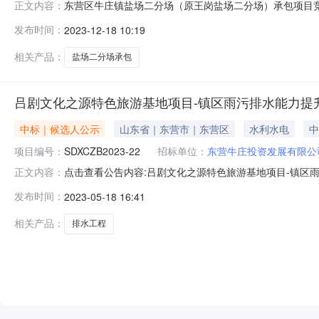
东营区牛庄镇盐场二分场（原王岗盐场二分场）承包项目
正文内容：
SDHZ-AQ23-102#有效起始日期2023-12-18
发布时间：
2023-12-18 10:19
称：东营区牛庄镇盐场二分场（原王岗盐场二分场）承包
场）承包项目；盐场地
相关产品：
盐场二分场承包
吕剧文化之源特色旅游基地项目-镇区雨污排水能力提
中标｜候选人公示
山东省｜东营市｜东营区
水利水电
中
项目编号：
SDXCZB2023-22
招标单位：
东营牛庄投资发展有限公
点击查看公告内容:吕剧文化之源特色旅游基地项目-镇区雨
正文内容：
特色旅游基地项目—镇区雨污排水能力提升工程中标公示（招标
发布时间：
2023-05-18 16:41
程：中标人：东营宏业建安有限责任公司中标价格：368.
人：东营牛庄
相关产品：
排水工程