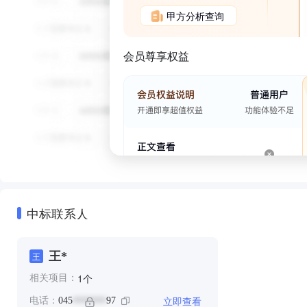
甲方分析查询
会员尊享权益
中标联系人
王*
王
个
1
相关项目：
立即查看
电话：
045
97
*******