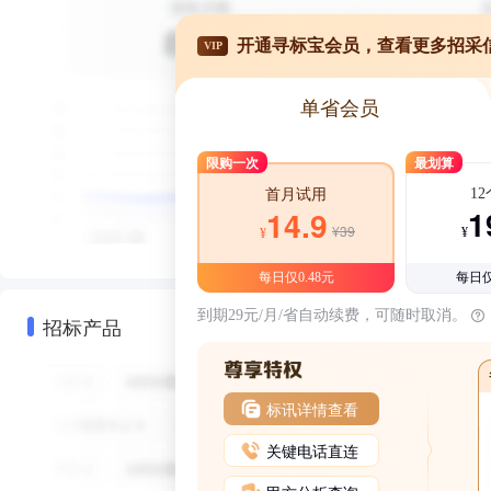
开通寻标宝会员，查看更多招采
VIP
单省会员
限购一次
最划算
1
首月试用
1
14.9
¥39
¥
¥
每日仅0.48元
每日仅
到期29元/月/省自动续费，可随时取消。
招标产品
标讯详情查看
关键电话直连