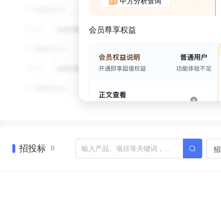
甲方分析查询
会员尊享权益
招投标
招
0