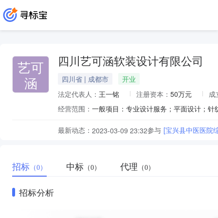
四川艺可涵软装设计有限公司
艺可
涵
四川省 | 成都市
开业
法定代表人：
王一铭
注册资本：
50万元
成
经营范围：
最新动态：
参与
[宝兴县中医医院
2023-03-09 23:32
招标
中标
代理
（0）
（0）
（0）
招标分析