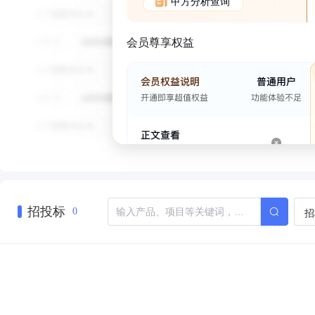
甲方分析查询
会员尊享权益
招投标
招
0