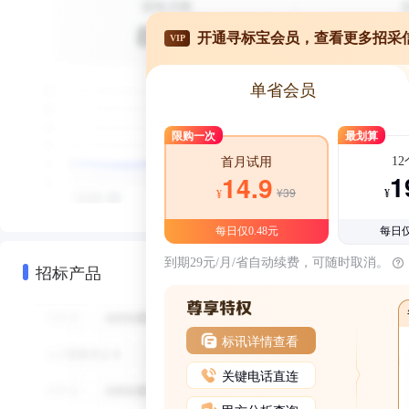
开通寻标宝会员，查看更多招采
VIP
单省会员
限购一次
最划算
1
首月试用
1
14.9
¥39
¥
¥
每日仅0.48元
每日仅
到期29元/月/省自动续费，可随时取消。
招标产品
标讯详情查看
关键电话直连