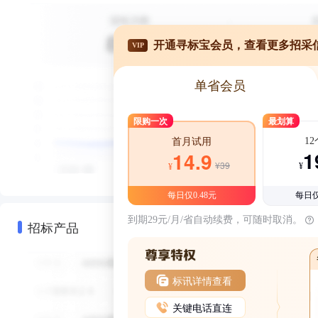
开通寻标宝会员，查看更多招采
VIP
单省会员
限购一次
最划算
1
首月试用
1
14.9
¥39
¥
¥
每日仅0.48元
每日仅
到期29元/月/省自动续费，可随时取消。
招标产品
标讯详情查看
关键电话直连