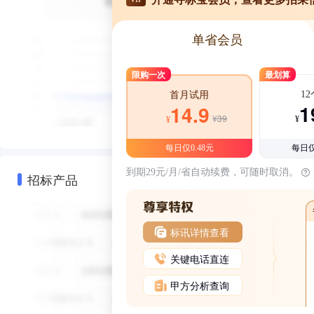
单省会员
限购一次
最划算
1
首月试用
1
14.9
¥39
¥
¥
每日仅0.48元
每日仅
到期29元/月/省自动续费，可随时取消。
招标产品
标讯详情查看
关键电话直连
甲方分析查询