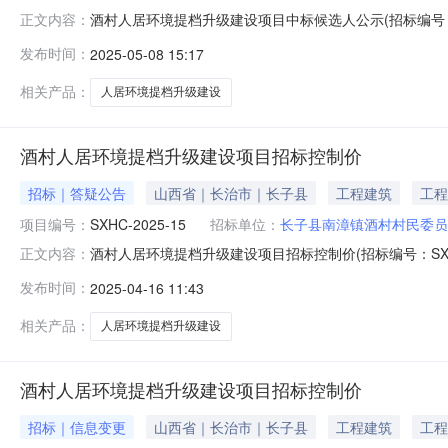
酒村人居环境提档升级建设项目中标候选人公示(招标编号：SXHC-2
正文内容：
目（招标项目编号：M1401000155208701001
发布时间：
2025-05-08 15:17
投标报价质量工期/交货期1河南乐泰建筑工程有限公司17469
相关产品：
人居环境提档升级建设
酒村人居环境提档升级建设项目招标控制价
招标｜答疑公告
山西省｜长治市｜长子县
工程建筑
工程
项目编号：
SXHC-2025-15
招标单位：
长子县南漳镇酒村村民委员
酒村人居环境提档升级建设项目招标控制价(招标编号：SXHC
正文内容：
标段:1748195.4元最高投标限价分部分项工程费合价：不
发布时间：
2025-04-16 11:43
子县南漳镇人民政府联系人：张先生电话：13453551
相关产品：
人居环境提档升级建设
酒村人居环境提档升级建设项目招标控制价
招标｜信息变更
山西省｜长治市｜长子县
工程建筑
工程