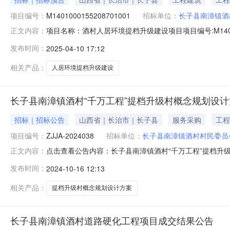
项目编号：
M1401000155208701001
招标单位：
长子县南漳镇酒
项目名称：酒村人居环境提档升级建设项目项目编号:M140
正文内容：
干道路两旁铺砖硬化项目地点：长子县南漳镇酒村立项时间：
发布时间：
2025-04-10 17:12
预审方式:合格制委托方式:招标人名称:长子县南漳镇酒村
相关产品：
人居环境提档升级建设
长子县南漳镇酒村“千万工程”提档升级村概念规划设
招标｜招标公告
山西省｜长治市｜长子县
服务采购
工程
项目编号：
ZJJA-2024038
招标单位：
长子县南漳镇酒村村民委员
点击查看公告内容：长子县南漳镇酒村“千万工程”提档升级
正文内容：
告中晋久安（山西）建设项目管理有限公司受长子县南漳
发布时间：
2024-10-16 12:13
格条件的投标人参与投标。一、项目概况1、项目名称：长子县
本工程按一个标段
相关产品：
提档升级村概念规划设计方案
长子县南漳镇酒村道路硬化工程项目成交结果公告