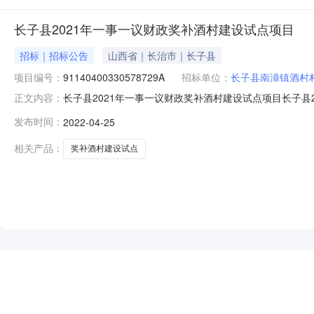
长子县2021年一事一议财政奖补酒村建设试点项目
招标｜招标公告
山西省｜长治市｜长子县
项目编号：
91140400330578729A
招标单位：
长子县南漳镇酒村
长子县2021年一事一议财政奖补酒村建设试点项目长子县20
正文内容：
标项目建立时间：2022年04月25日00:00:00招标代
发布时间：
2022-04-25
委员会招标组织方式：委托招标行政监督部门代码：行政
相关产品：
奖补酒村建设试点
NEW
HOT
5折起