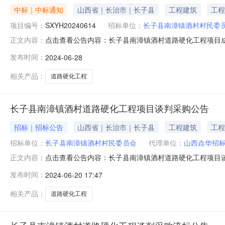
中标｜中标通知
山西省｜长治市｜长子县
工程建筑
工程
项目编号：
SXYH20240614
招标单位：
长子县南漳镇酒村村民委
点击查看公告内容：长子县南漳镇酒村道路硬化工程项目成交
正文内容：
名称：长子县南漳镇酒村道路硬化工程项目三、成交信息：供
发布时间：
2024-06-28
公告内容提出询问，请按以下方式联系。招标人：长子县南漳
公司地址：
相关产品：
道路硬化工程
长子县南漳镇酒村道路硬化工程项目谈判采购公告
招标｜招标公告
山西省｜长治市｜长子县
工程建筑
工程
招标单位：
长子县南漳镇酒村村民委员会
代理单位：
山西垚华招
点击查看公告内容：长子县南漳镇酒村道路硬化工程项目谈
正文内容：
长子县南漳镇酒村村民委员会的委托，对长子县南漳镇酒村
发布时间：
2024-06-20 17:47
南漳镇酒村道路硬化工程项目2.2招标单位：长子县南漳镇
有独立承担民事责任的能力；
相关产品：
道路硬化工程