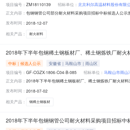
项目编号：
ZM18110139
招标单位：
北京利尔高温材料股份有限
包钢钢管公司部分耐火材料采购项目招标中标候选人公示发布日期
正文内容：
201*年11月2*日至201*年12月*日*.开标日期：201
发布时间：
2018-12-07
荐中标候选人名单如下，现予以公示：标段品名计量单位数
相关产品：
耐火材料
2018年下半年包钢稀土钢板材厂、稀土钢炼铁厂耐
中标｜候选人公示
安徽省｜马鞍山市｜雨山区
项目编号：
GF-CGZX-1806-C04-B-085
招标单位：
马鞍山市雨山
2018年下半年包钢稀土钢板材厂、稀土钢炼铁厂耐火材料采购项目招
正文内容：
包钢稀土钢板材厂、稀土钢炼铁厂耐火材料采购项目3.招标公告日
发布时间：
2018-07-02
年7月4日6.评标结果该项目采用经评审的最低投标价法
相关产品：
钢稀土钢板材
2018年下半年包钢钢管公司耐火材料采购项目招标中