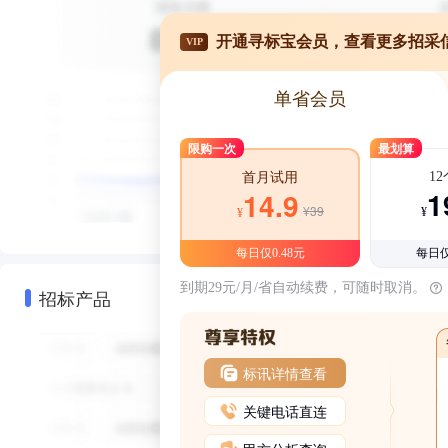
开通寻标宝会员，查看更多招采
VIP
单省会员
限购一次
最划算
1
首月试用
1
14.9
¥39
¥
¥
每日仅0.48元
每日仅
到期29元/月/省自动续费，可随时取消。
招标产品
标讯详情查看
关键电话直连