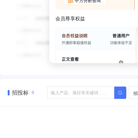
甲方分析查询
会员尊享权益
招投标
招
0