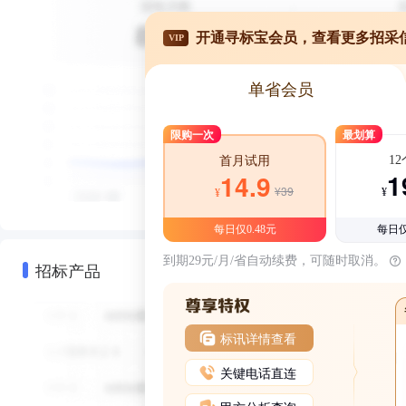
开通寻标宝会员，查看更多招采
VIP
单省会员
限购一次
最划算
1
首月试用
1
14.9
¥39
¥
¥
每日仅0.48元
每日仅
到期29元/月/省自动续费，可随时取消。
招标产品
标讯详情查看
关键电话直连