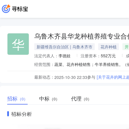
乌鲁木齐县华龙种植养殖专业合
华
新疆维吾尔自治区 | 乌鲁木齐市
花卉种植
开
法定代表人：
李德娃
注册资本：
552万元
经营范围：
蔬菜、花卉种植销售；牛羊养殖销售。（
最新动态：
参与
[关于花卉的网上
2025-10-30 22:33
招标
中标
代理
（0）
（0）
（0）
招标分析