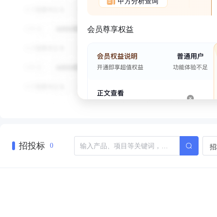
甲方分析查询
会员尊享权益
招投标
招
0