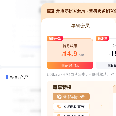
开通寻标宝会员，查看更多招采
VIP
单省会员
限购一次
最划算
1
首月试用
1
14.9
¥39
¥
¥
每日仅0.48元
每日仅
到期29元/月/省自动续费，可随时取消。
招标产品
标讯详情查看
关键电话直连